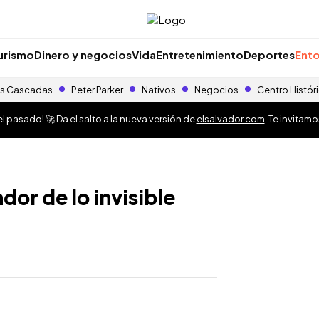
urismo
Dinero y negocios
Vida
Entretenimiento
Deportes
Ento
s Cascadas
Peter Parker
Nativos
Negocios
Centro Histór
 pasado! 🚀 Da el salto a la nueva versión de
elsalvador.com
. Te invitam
dor de lo invisible