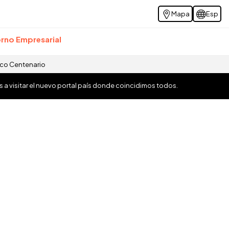
Mapa
Esp
rno Empresarial
ico Centenario
os a visitar el nuevo portal país donde coincidimos todos.