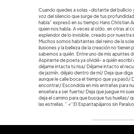
0:00
Facebook
Twitter
►
Escuchar artículo
Cuando quedes a solas -distante del bullicio y l
voz del silencio que surge de tus profundidad
habla” expresó en su tiempo Hans Christian An
quien nos habla. A veces al oído, en otras al c
esplendor de lo invisible, creado por nuestra
Muchos somos habitantes del reino de la soled
ilusiones y la belleza de la creación no tiene
sabemos a quién. Entre uno de mis apuntes d
Aspirante de poeta ya olvidé- a quién escrib
déjame intacta tu risa/ Déjame intacto el rec
de jazmín, déjalo dentro de mí/ Deja que diga
aunque le calle boca el tiempo que ya pasó/ 
encontrar/ Escondida en mis entrañas para nu
enseñara a ser fuerte/ Deja que juegue mi sue
deja el camino para que busque tus huellas/ qu
las estrellas.” <“El Espantapájaros sin Paraís