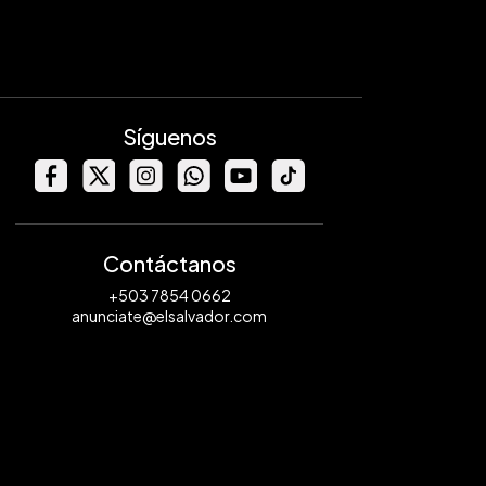
Síguenos
Contáctanos
+503 7854 0662
anunciate@elsalvador.com