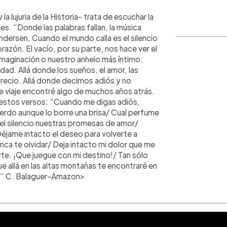
WhatsApp
Copiar link
a lujuria de la Historia- trata de escuchar la
es. “Donde las palabras fallan, la música
dersen. Cuando el mundo calla es el silencio
orazón. El vacío, por su parte, nos hace ver el
 imaginación o nuestro anhelo más íntimo.
ad. Allá donde los sueños, el amor, las
n precio. Allá donde decimos adiós y no
e viaje encontré algo de muchos años atrás.
í estos versos: “Cuando me digas adiós,
uerdo aunque lo borre una brisa/ Cual perfume
 el silencio nuestras promesas de amor/
Déjame intacto el deseo para volverte a
nca te olvidar/ Deja intacto mi dolor que me
rte. ¡Que juegue con mi destino!/ Tan sólo
e allá en las altas montañas te encontraré en
o” C.
Balaguer
-Amazon>