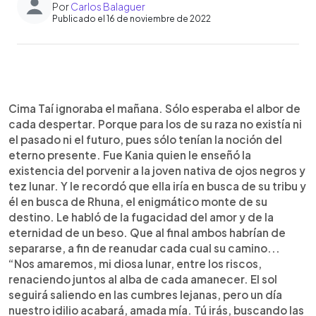
Por
Carlos Balaguer
Publicado el 16 de noviembre de 2022
0:00
►
Escuchar artículo
Cima Taí ignoraba el mañana. Sólo esperaba el albor de
cada despertar. Porque para los de su raza no existía ni
el pasado ni el futuro, pues sólo tenían la noción del
eterno presente. Fue Kania quien le enseñó la
existencia del porvenir a la joven nativa de ojos negros y
tez lunar. Y le recordó que ella iría en busca de su tribu y
él en busca de Rhuna, el enigmático monte de su
destino. Le habló de la fugacidad del amor y de la
eternidad de un beso. Que al final ambos habrían de
separarse, a fin de reanudar cada cual su camino...
“Nos amaremos, mi diosa lunar, entre los riscos,
renaciendo juntos al alba de cada amanecer. El sol
seguirá saliendo en las cumbres lejanas, pero un día
nuestro idilio acabará, amada mía. Tú irás, buscando las