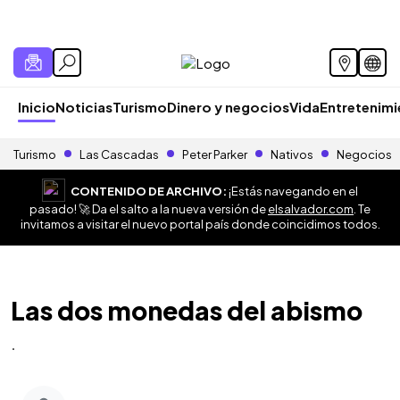
Inicio
Noticias
Turismo
Dinero y negocios
Vida
Entretenim
Turismo
Las Cascadas
Peter Parker
Nativos
Negocios
CONTENIDO DE ARCHIVO:
¡Estás navegando en el
pasado! 🚀 Da el salto a la nueva versión de
elsalvador.com
. Te
invitamos a visitar el nuevo portal país donde coincidimos todos.
Las dos monedas del abismo
.