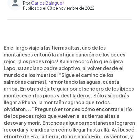
Por
Carlos Balaguer
Publicado el 08 de noviembre de 2022
0:00
►
Escuchar artículo
En el largo viaje a las tierras altas, uno de los
montañeses entonó la antigua canción de los peces
rojos. ¡Los peces rojos! Kania recordó lo que dijera
Lapo, su anciano padre adoptivo, al volver desde el
mundo de los muertos: “Sigue el camino de los
salmones carmesí, remontando las aguas, cuesta
arriba. En otras déjate guiar por el sendero de los íbices
monteses en los picos y desfiladeros. Sólo así podrás
llegar a Rhuna, la montaña sagrada que todos
olvidaron...” Preguntó entonces cómo encontrar el río
de los peces rojos que vuelven a las tierras altas a
desovar y morir. Entonces algunos montañeses lograron
recordar y le indicaron cómo llegar hasta allá. Así buscó
el norte de Era, la tierra, donde nacía Eón, los vientos, y