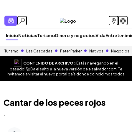
Inicio
Noticias
Turismo
Dinero y negocios
Vida
Entretenim
Turismo
Las Cascadas
Peter Parker
Nativos
Negocios
CONTENIDO DE ARCHIVO:
¡Estás navegando en el
pasado! 🚀 Da el salto a la nueva versión de
elsalvador.com
. Te
invitamos a visitar el nuevo portal país donde coincidimos todos.
Cantar de los peces rojos
.