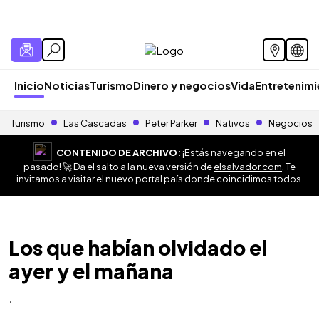
Inicio
Noticias
Turismo
Dinero y negocios
Vida
Entretenim
Turismo
Las Cascadas
Peter Parker
Nativos
Negocios
CONTENIDO DE ARCHIVO:
¡Estás navegando en el
pasado! 🚀 Da el salto a la nueva versión de
elsalvador.com
. Te
invitamos a visitar el nuevo portal país donde coincidimos todos.
Los que habían olvidado el
ayer y el mañana
.