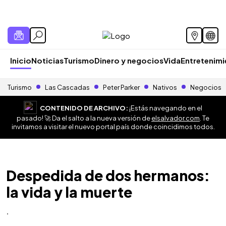
Inicio
Noticias
Turismo
Dinero y negocios
Vida
Entretenim
Turismo
Las Cascadas
Peter Parker
Nativos
Negocios
CONTENIDO DE ARCHIVO:
¡Estás navegando en el
pasado! 🚀 Da el salto a la nueva versión de
elsalvador.com
. Te
invitamos a visitar el nuevo portal país donde coincidimos todos.
Despedida de dos hermanos:
la vida y la muerte
.