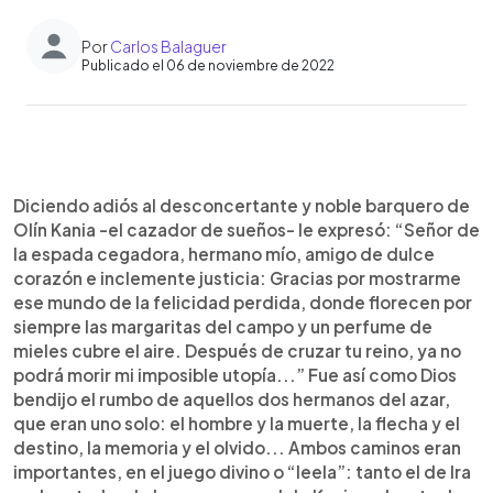
Por
Carlos Balaguer
Publicado el 06 de noviembre de 2022
0:00
►
Escuchar artículo
Diciendo adiós al desconcertante y noble barquero de
Olín Kania -el cazador de sueños- le expresó: “Señor de
la espada cegadora, hermano mío, amigo de dulce
corazón e inclemente justicia: Gracias por mostrarme
ese mundo de la felicidad perdida, donde florecen por
siempre las margaritas del campo y un perfume de
mieles cubre el aire. Después de cruzar tu reino, ya no
podrá morir mi imposible utopía...” Fue así como Dios
bendijo el rumbo de aquellos dos hermanos del azar,
que eran uno solo: el hombre y la muerte, la flecha y el
destino, la memoria y el olvido... Ambos caminos eran
importantes, en el juego divino o “leela”: tanto el de Ira