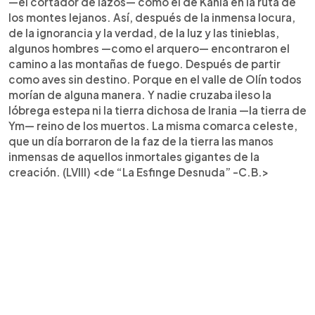
—el cortador de lazos— como el de Kania en la ruta de
los montes lejanos. Así, después de la inmensa locura,
de la ignorancia y la verdad, de la luz y las tinieblas,
algunos hombres —como el arquero— encontraron el
camino a las montañas de fuego. Después de partir
como aves sin destino. Porque en el valle de Olín todos
morían de alguna manera. Y nadie cruzaba ileso la
lóbrega estepa ni la tierra dichosa de Irania —la tierra de
Ym— reino de los muertos. La misma comarca celeste,
que un día borraron de la faz de la tierra las manos
inmensas de aquellos inmortales gigantes de la
creación. (LVIII) <de “La Esfinge Desnuda” -C.B.>