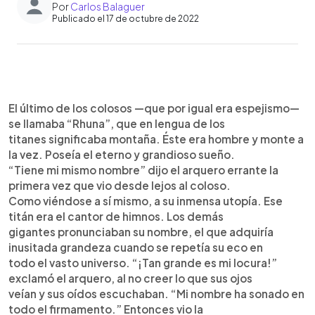
Por
Carlos Balaguer
Publicado el 17 de octubre de 2022
0:00
►
Escuchar artículo
El último de los colosos —que por igual era espejismo—
se llamaba “Rhuna”, que en lengua de los
titanes significaba montaña. Éste era hombre y monte a
la vez. Poseía el eterno y grandioso sueño.
“Tiene mi mismo nombre” dijo el arquero errante la
primera vez que vio desde lejos al coloso.
Como viéndose a sí mismo, a su inmensa utopía. Ese
titán era el cantor de himnos. Los demás
gigantes pronunciaban su nombre, el que adquiría
inusitada grandeza cuando se repetía su eco en
todo el vasto universo. “¡Tan grande es mi locura!”
exclamó el arquero, al no creer lo que sus ojos
veían y sus oídos escuchaban. “Mi nombre ha sonado en
todo el firmamento.” Entonces vio la