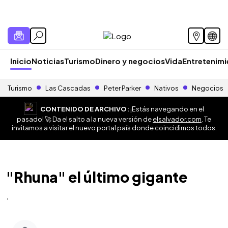
Inicio
Noticias
Turismo
Dinero y negocios
Vida
Entretenim
Turismo
Las Cascadas
Peter Parker
Nativos
Negocios
CONTENIDO DE ARCHIVO:
¡Estás navegando en el
pasado! 🚀 Da el salto a la nueva versión de
elsalvador.com
. Te
invitamos a visitar el nuevo portal país donde coincidimos todos.
"Rhuna" el último gigante
.