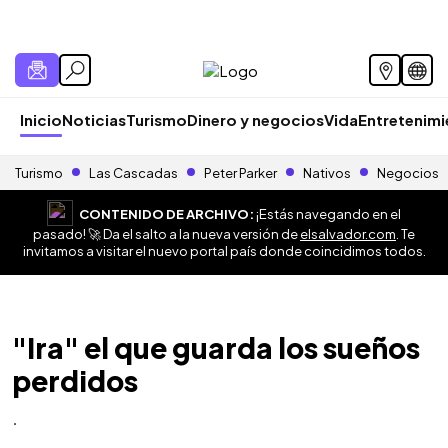
Inicio
Noticias
Turismo
Dinero y negocios
Vida
Entretenim
Turismo
Las Cascadas
Peter Parker
Nativos
Negocios
CONTENIDO DE ARCHIVO:
¡Estás navegando en el
pasado! 🚀 Da el salto a la nueva versión de
elsalvador.com
. Te
invitamos a visitar el nuevo portal país donde coincidimos todos.
"Ira" el que guarda los sueños
perdidos
.