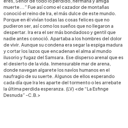
eres, Señor de todo lo perdido, hermana y amiga
muerte...” Fue así como el cazador de montañas
conoció el reino de Ira, el más dulce de este mundo.
Porque en él vivían todas las cosas felices que no
pudieron ser, así como los sueños que no llegaron a
despertar. Ira era el ser más bondadoso y gentil que
nadie antes conoció. Apartaba a los hombres del dolor
de vivir. Aunque su condena era segar la espiga madura
y cortar los lazos que encadenan el alma al mundo
ilusorio y fugaz del Samsara. Ese disperso arenal que es
el desierto de la vida. Inmensurable mar de arena,
donde navegan algarete los navíos humanos en el
naufragio de su suerte. Algunos de ellos esperando
cada día que Ira les aparte del tormento o les arrebate
la última perdida esperanza. (LV) <de “La Esfinge
Desnuda” -C.B.>