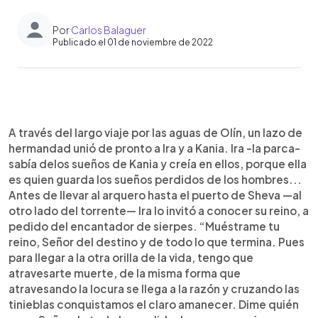
Por
Carlos Balaguer
Publicado el 01 de noviembre de 2022
0:00
►
Escuchar artículo
A través del largo viaje por las aguas de Olín, un lazo de
hermandad unió de pronto a Ira y a Kania. Ira -la parca-
sabía delos sueños de Kania y creía en ellos, porque ella
es quien guarda los sueños perdidos de los hombres...
Antes de llevar al arquero hasta el puerto de Sheva —al
otro lado del torrente— Ira lo invitó a conocer su reino, a
pedido del encantador de sierpes. “Muéstrame tu
reino, Señor del destino y de todo lo que termina. Pues
para llegar a la otra orilla de la vida, tengo que
atravesarte muerte, de la misma forma que
atravesando la locura se llega a la razón y cruzando las
tinieblas conquistamos el claro amanecer. Dime quién