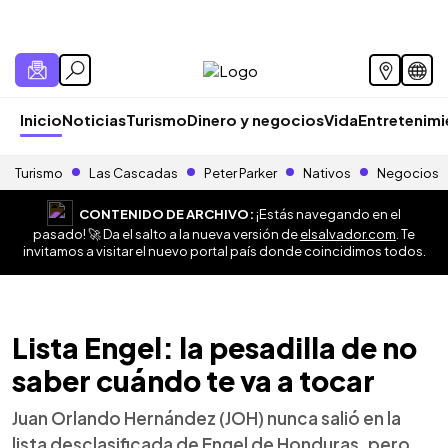
Inicio
Noticias
Turismo
Dinero y negocios
Vida
Entretenim
Turismo
Las Cascadas
Peter Parker
Nativos
Negocios
CONTENIDO DE ARCHIVO:
¡Estás navegando en el
pasado! 🚀 Da el salto a la nueva versión de
elsalvador.com
. Te
invitamos a visitar el nuevo portal país donde coincidimos todos.
Lista Engel: la pesadilla de no
saber cuándo te va a tocar
Juan Orlando Hernández (JOH) nunca salió en la
lista desclasificada de Engel de Honduras, pero