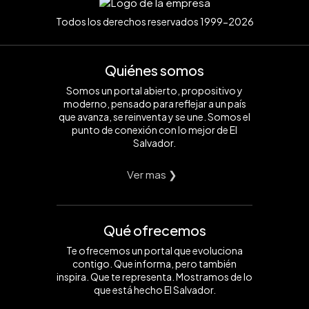
Todos los derechos reservados 1999-2026
Quiénes somos
Somos un portal abierto, propositivo y
moderno, pensado para reflejar a un país
que avanza, se reinventa y se une. Somos el
punto de conexión con lo mejor de El
Salvador.
Ver mas ❯
Qué ofrecemos
Te ofrecemos un portal que evoluciona
contigo. Que informa, pero también
inspira. Que te representa. Mostramos de lo
que está hecho El Salvador.