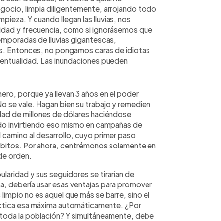
gocio, limpia diligentemente, arrojando todo
mpieza. Y cuando llegan las lluvias, nos
idad y frecuencia, como si ignorásemos que
 temporadas de lluvias gigantescas,
as. Entonces, no pongamos caras de idiotas
ventualidad. Las inundaciones pueden
ero, porque ya llevan 3 años en el poder
No se vale. Hagan bien su trabajo y remedien
idad de millones de dólares haciéndose
o invirtiendo eso mismo en campañas de
el camino al desarrollo, cuyo primer paso
ámbitos. Por ahora, centrémonos solamente en
 de orden.
ularidad y sus seguidores se tirarían de
na, debería usar esas ventajas para promover
s limpio no es aquel que más se barre, sino el
actica esa máxima automáticamente. ¿Por
 toda la población? Y simultáneamente, debe