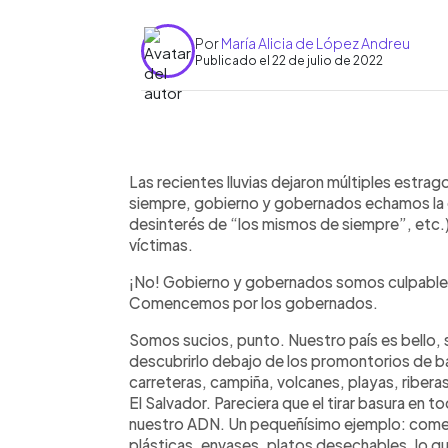
Por
María Alicia de López Andreu
Publicado el 22 de julio de 2022
0:00
Facebook
Twitter
►
Escuchar artículo
Las recientes lluvias dejaron múltiples est
siempre, gobierno y gobernados echamos la cu
desinterés de “los mismos de siempre”, etc.
víctimas.
¡No! Gobierno y gobernados somos culpables
Comencemos por los gobernados.
Somos sucios, punto. Nuestro país es bello, s
descubrirlo debajo de los promontorios de b
carreteras, campiña, volcanes, playas, riberas
El Salvador. Pareciera que el tirar basura en t
nuestro ADN. Un pequeñísimo ejemplo: comemo
plásticas, envases, platos desechables, lo qu