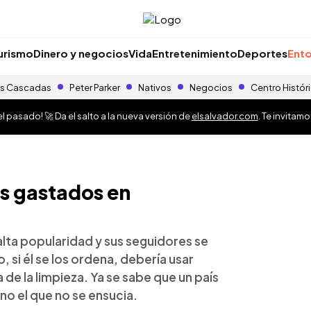
urismo
Dinero y negocios
Vida
Entretenimiento
Deportes
Ento
s Cascadas
Peter Parker
Nativos
Negocios
Centro Histór
 pasado! 🚀 Da el salto a la nueva versión de
elsalvador.com
. Te invitam
es gastados en
alta popularidad y sus seguidores se
, si él se los ordena, debería usar
 de la limpieza. Ya se sabe que un país
ino el que no se ensucia.