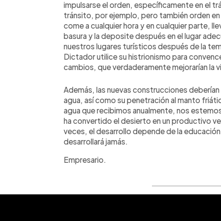
impulsarse el orden, específicamente en el t
tránsito, por ejemplo, pero también orden e
come a cualquier hora y en cualquier parte, ll
basura y la deposite después en el lugar ade
nuestros lugares turísticos después de la te
Dictador utilice su histrionismo para conven
cambios, que verdaderamente mejorarían la v
Además, las nuevas construcciones deberían t
agua, así como su penetración al manto friáti
agua que recibimos anualmente, nos estemos c
ha convertido el desierto en un productivo v
veces, el desarrollo depende de la educación
desarrollará jamás.
Empresario.