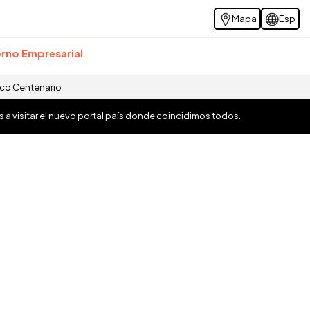
Mapa
Esp
rno Empresarial
ico Centenario
os a visitar el nuevo portal país donde coincidimos todos.