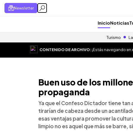
Newsletter
Inicio
Noticias
T
Turismo
La
CONTENIDO DE ARCHIVO:
¡Estás navegando en el
Buen uso de los millon
propaganda
Ya que el Confeso Dictador tiene tan 
tirarían de cabeza desde un acantilado
esas ventajas para promover la cultura
limpio no es aquel que más se barre, s