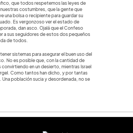
ráfico, que todos respetemos las leyes de
n nuestras costumbres, que la gente que
eve una bolsa o recipiente para guardar su
cuado. Es vergonzoso ver el estado de
mporada, dan asco. Ojalá que el Confeso
cer a sus seguidores de estos dos pequeños
ida de todos.
ener sistemas para asegurar el buen uso del
co. No es posible que, con la cantidad de
onvirtiendo en un desierto, mientras Israel
ergel. Como tantos han dicho, y por tantas
. Una población sucia y desordenada, no se