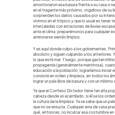
amontonaron esa basura frente a su casa o ne
en el tragante más próximo, orgulloso de su li
sorprenden los daños causados por su intens
vivimos en el trópico y que lo usual es tener
intercaladas con estaciones de lluvias escas
ante el clima: preparémonos para cualquier e
aminorarse siendo limpios.
Y es aquí donde culpo a los gobernantes. Prim
absoluto y siguen culpando a los anteriores. 
lo que esté mal. Y luego, porque gastan infin
propaganda (generalmente mentirosa), cuand
educación a la población, lograríamos iniciar 
consiste en orden y limpieza, en todos los 
lograr un país libre de basura y con un mínimo
Ya que el Confeso Dictador tiene tan alta pop
cabeza desde un acantilado, si él se los orde
la cultura de la limpieza. Ya se sabe que un paí
que no se ensucia. Cualquier ama de casa pr
qué, entonces, no inculcar esa costumbre en