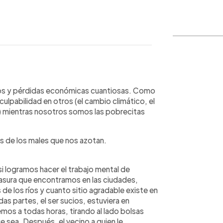
WhatsApp
Copiar link
ragos y pérdidas económicas cuantiosas. Como
lpabilidad en otros (el cambio climático, el
) mientras nosotros somos las pobrecitas
 de los males que nos azotan.
i logramos hacer el trabajo mental de
asura que encontramos en las ciudades,
 de los ríos y cuanto sitio agradable existe en
odas partes, el ser sucios, estuviera en
s a todas horas, tirando al lado bolsas
e sea. Después, el vecino a quien le