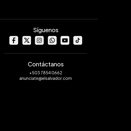
Síguenos
Contáctanos
+503 7854 0662
anunciate@elsalvador.com