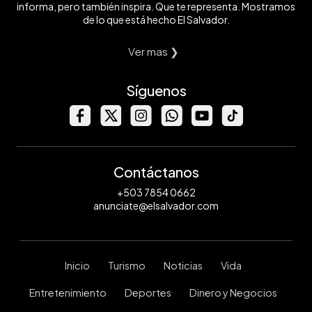
informa, pero también inspira. Que te representa. Mostramos
de lo que está hecho El Salvador.
Ver mas ❯
Síguenos
Contáctanos
+503 7854 0662
anunciate@elsalvador.com
Inicio
Turismo
Noticias
Vida
Entretenimiento
Deportes
Dinero y Negocios