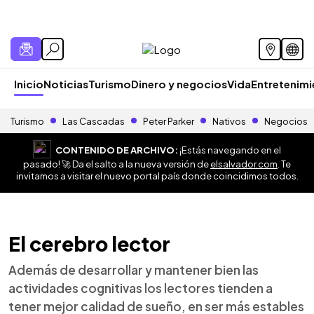
Inicio
Noticias
Turismo
Dinero y negocios
Vida
Entretenim
Turismo
Las Cascadas
Peter Parker
Nativos
Negocios
CONTENIDO DE ARCHIVO:
¡Estás navegando en el
pasado! 🚀 Da el salto a la nueva versión de
elsalvador.com
. Te
invitamos a visitar el nuevo portal país donde coincidimos todos.
El cerebro lector
Además de desarrollar y mantener bien las
actividades cognitivas los lectores tienden a
tener mejor calidad de sueño, en ser más estables