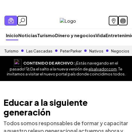
Inicio
Noticias
Turismo
Dinero y negocios
Vida
Entretenim
Turismo
Las Cascadas
Peter Parker
Nativos
Negocios
CONTENIDO DE ARCHIVO:
¡Estás navegando en el
pasado! 🚀 Da el salto a la nueva versión de
elsalvador.com
. Te
invitamos a visitar el nuevo portal país donde coincidimos todos.
Educar a la siguiente
generación
Todos somos responsables de formar y capacitar
a nuestro relevo generacional actuemos ahora y