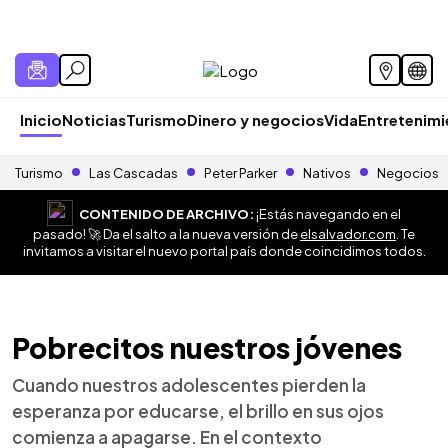
Inicio
Noticias
Turismo
Dinero y negocios
Vida
Entretenim
Turismo
Las Cascadas
Peter Parker
Nativos
Negocios
CONTENIDO DE ARCHIVO:
¡Estás navegando en el
pasado! 🚀 Da el salto a la nueva versión de
elsalvador.com
. Te
invitamos a visitar el nuevo portal país donde coincidimos todos.
Pobrecitos nuestros jóvenes
Cuando nuestros adolescentes pierden la
esperanza por educarse, el brillo en sus ojos
comienza a apagarse. En el contexto