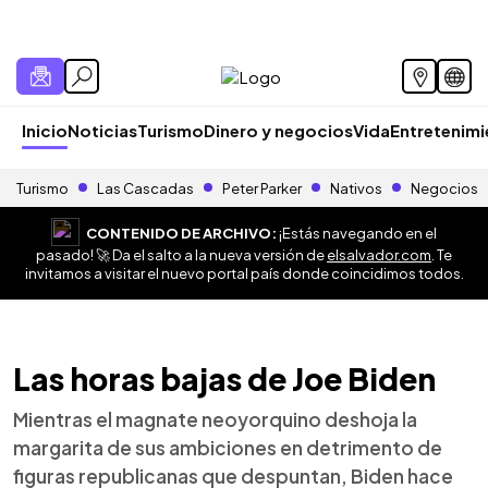
Inicio
Noticias
Turismo
Dinero y negocios
Vida
Entretenim
Turismo
Las Cascadas
Peter Parker
Nativos
Negocios
CONTENIDO DE ARCHIVO:
¡Estás navegando en el
pasado! 🚀 Da el salto a la nueva versión de
elsalvador.com
. Te
invitamos a visitar el nuevo portal país donde coincidimos todos.
Las horas bajas de Joe Biden
Mientras el magnate neoyorquino deshoja la
margarita de sus ambiciones en detrimento de
figuras republicanas que despuntan, Biden hace