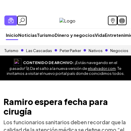
Inicio
Noticias
Turismo
Dinero y negocios
Vida
Entretenim
Turismo
Las Cascadas
Peter Parker
Nativos
Negocios
CONTENIDO DE ARCHIVO:
¡Estás navegando en el
pasado! 🚀 Da el salto a la nueva versión de
elsalvador.com
. Te
invitamos a visitar el nuevo portal país donde coincidimos todos.
Ramiro espera fecha para
cirugía
Los funcionarios sanitarios deben recordar que la
calidad de la atención médica se define como “el