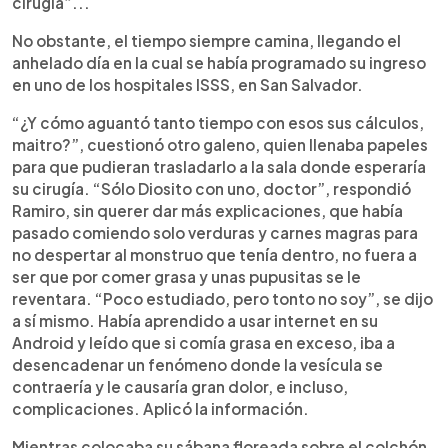
cirugía”...
No obstante, el tiempo siempre camina, llegando el
anhelado día en la cual se había programado su ingreso
en uno de los hospitales ISSS, en San Salvador.
“¿Y cómo aguantó tanto tiempo con esos sus cálculos,
maitro?”, cuestionó otro galeno, quien llenaba papeles
para que pudieran trasladarlo a la sala donde esperaría
su cirugía. “Sólo Diosito con uno, doctor”, respondió
Ramiro, sin querer dar más explicaciones, que había
pasado comiendo solo verduras y carnes magras para
no despertar al monstruo que tenía dentro, no fuera a
ser que por comer grasa y unas pupusitas se le
reventara. “Poco estudiado, pero tonto no soy”, se dijo
a sí mismo. Había aprendido a usar internet en su
Android y leído que si comía grasa en exceso, iba a
desencadenar un fenómeno donde la vesícula se
contraería y le causaría gran dolor, e incluso,
complicaciones. Aplicó la información.
Mientras colocaba su sábana floreada sobre el colchón