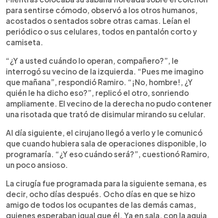
para sentirse cómodo, observó a los otros humanos,
acostados o sentados sobre otras camas. Leían el
periódico o sus celulares, todos en pantalón corto y
camiseta.
“¿Y a usted cuándo lo operan, compañero?”, le
interrogó su vecino de la izquierda. “Pues me imagino
que mañana”, respondió Ramiro. “¡No, hombre!, ¿Y
quién le ha dicho eso?”, replicó el otro, sonriendo
ampliamente. El vecino de la derecha no pudo contener
una risotada que trató de disimular mirando su celular.
Al día siguiente, el cirujano llegó a verlo y le comunicó
que cuando hubiera sala de operaciones disponible, lo
programaría. “¿Y eso cuándo será?”, cuestionó Ramiro,
un poco ansioso.
La cirugía fue programada para la siguiente semana, es
decir, ocho días después. Ocho días en que se hizo
amigo de todos los ocupantes de las demás camas,
quienes esperaban igual que él. Ya en sala, con la aguja