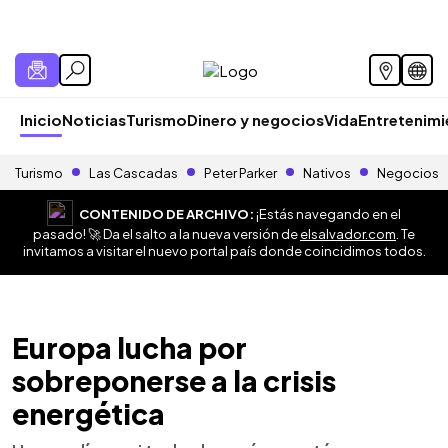
Inicio
Noticias
Turismo
Dinero y negocios
Vida
Entretenim
Turismo
Las Cascadas
Peter Parker
Nativos
Negocios
CONTENIDO DE ARCHIVO:
¡Estás navegando en el
pasado! 🚀 Da el salto a la nueva versión de
elsalvador.com
. Te
invitamos a visitar el nuevo portal país donde coincidimos todos.
Europa lucha por
sobreponerse a la crisis
energética