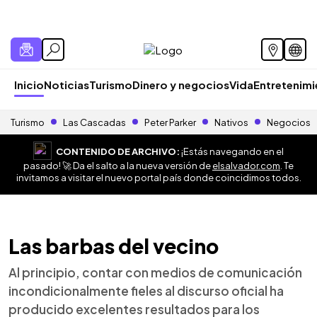
Inicio
Noticias
Turismo
Dinero y negocios
Vida
Entretenim
Turismo
Las Cascadas
Peter Parker
Nativos
Negocios
CONTENIDO DE ARCHIVO:
¡Estás navegando en el
pasado! 🚀 Da el salto a la nueva versión de
elsalvador.com
. Te
invitamos a visitar el nuevo portal país donde coincidimos todos.
Las barbas del vecino
Al principio, contar con medios de comunicación
incondicionalmente fieles al discurso oficial ha
producido excelentes resultados para los