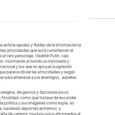
WhatsApp
Copiar link
e ante la rapidez y fluidez de la información la
ibles atrocidades que está cometiendo el
 un raro personaje, Vladimir Putin, casi
ón, mostrando al mundo su matonería y
nacional y los que no apoyan la agresión
 que parece obviar las atrocidades y seguir
ear para amenazar a sus enemigos, aquellas
.
un enigma, de gestos y facciones poco
una frivolidad como que tratase de esconder
la política y sus imágenes como espía, ex
ia, haciendo deportes extremos y
alta de carisma, muchos rusos aficionados al