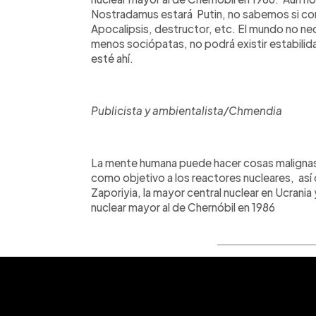
Nostradamus estará Putin, no sabemos si com
Apocalipsis, destructor, etc. El mundo no nec
menos sociópatas, no podrá existir estabilid
esté ahí.
Publicista y ambientalista/Chmendia
La mente humana puede hacer cosas malignas e
como objetivo a los reactores nucleares, así 
Zaporiyia, la mayor central nuclear en Ucrani
nuclear mayor al de Chernóbil en 1986