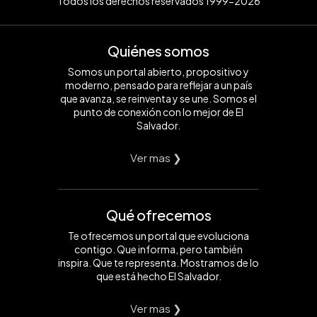
Todos los derechos reservados 1999-2026
Quiénes somos
Somos un portal abierto, propositivo y
moderno, pensado para reflejar a un país
que avanza, se reinventa y se une. Somos el
punto de conexión con lo mejor de El
Salvador.
Ver mas ❯
Qué ofrecemos
Te ofrecemos un portal que evoluciona
contigo. Que informa, pero también
inspira. Que te representa. Mostramos de lo
que está hecho El Salvador.
Ver mas ❯