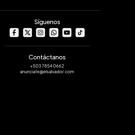
Síguenos
Contáctanos
+503 7854 0662
anunciate@elsalvador.com