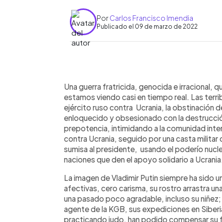
Por
Carlos Francisco Imendia
Publicado el 09 de marzo de 2022
0:00
Facebook
Twitter
►
Escuchar artículo
Una guerra fratricida, genocida e irracional, qu
estamos viendo casi en tiempo real. Las terr
ejército ruso contra Ucrania, la obstinación de
enloquecido y obsesionado con la destrucci
prepotencia, intimidando a la comunidad inter
contra Ucrania, seguido por una casta militar
sumisa al presidente, usando el poderío nucl
naciones que den el apoyo solidario a Ucrania
La imagen de Vladimir Putin siempre ha sido 
afectivas, cero carisma, su rostro arrastra 
una pasado poco agradable, incluso su niñez; 
agente de la KGB, sus expediciones en Siber
practicando judo, han podido compensar su f