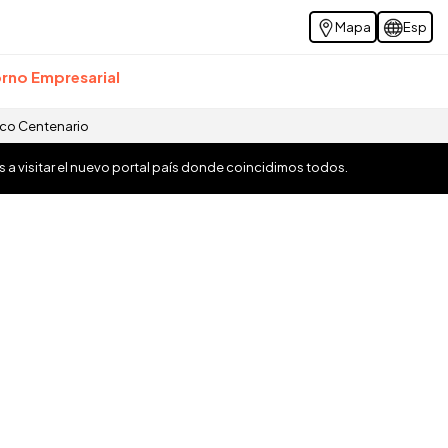
Mapa
Esp
rno Empresarial
ico Centenario
os a visitar el nuevo portal país donde coincidimos todos.