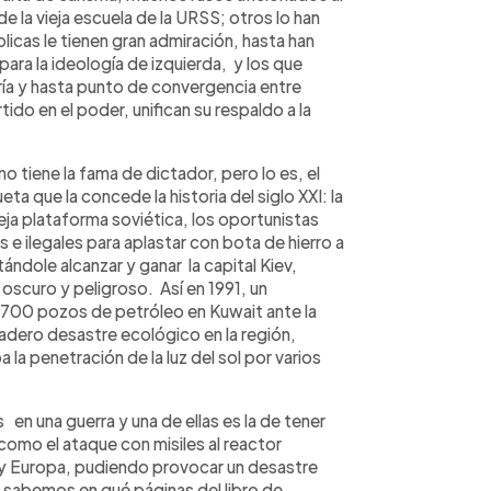
 la vieja escuela de la URSS; otros lo han
licas le tienen gran admiración, hasta han
para la ideología de izquierda, y los que
ría y hasta punto de convergencia entre
ido en el poder, unifican su respaldo a la
no tiene la fama de dictador, pero lo es, el
ueta que la concede la historia del siglo XXI: la
eja plataforma soviética, los oportunistas
s e ilegales para aplastar con bota de hierro a
ándole alcanzar y ganar la capital Kiev,
scuro y peligroso. Así en 1991, un
700 pozos de petróleo en Kuwait ante la
adero desastre ecológico en la región,
a penetración de la luz del sol por varios
n una guerra y una de ellas es la de tener
como el ataque con misiles al reactor
a y Europa, pudiendo provocar un desastre
o sabemos en qué páginas del libro de