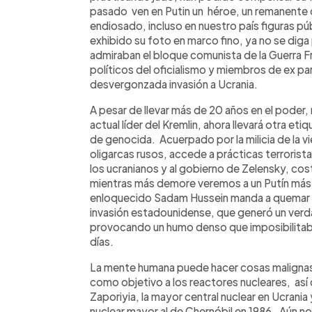
pasado ven en Putin un héroe, un remanente de
endiosado, incluso en nuestro país figuras púb
exhibido su foto en marco fino, ya no se diga 
admiraban el bloque comunista de la Guerra F
políticos del oficialismo y miembros de ex part
desvergonzada invasión a Ucrania.
A pesar de llevar más de 20 años en el poder, 
actual líder del Kremlin, ahora llevará otra etiq
de genocida. Acuerpado por la milicia de la vi
oligarcas rusos, accede a prácticas terrorista
los ucranianos y al gobierno de Zelensky, cost
mientras más demore veremos a un Putín más o
enloquecido Sadam Hussein manda a quemar 
invasión estadounidense, que generó un verd
provocando un humo denso que imposibilitaba l
días.
La mente humana puede hacer cosas malignas e
como objetivo a los reactores nucleares, así 
Zaporiyia, la mayor central nuclear en Ucrani
nuclear mayor al de Chernóbil en 1986. Aún n