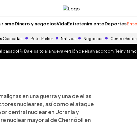
urismo
Dinero y negocios
Vida
Entretenimiento
Deportes
Ento
s Cascadas
Peter Parker
Nativos
Negocios
Centro Histór
 pasado! 🚀 Da el salto a la nueva versión de
elsalvador.com
. Te invitam
lignas en una guerra y una de ellas
actores nucleares, así como el ataque
yor central nuclear en Ucrania y
e nuclear mayor al de Chernóbil en