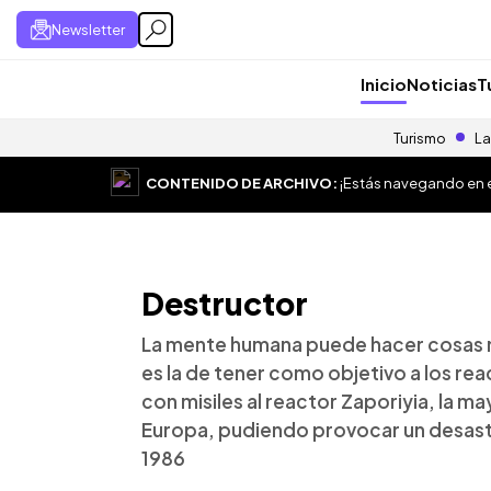
Newsletter
Inicio
Noticias
T
Turismo
La
CONTENIDO DE ARCHIVO:
¡Estás navegando en el
Destructor
La mente humana puede hacer cosas ma
es la de tener como objetivo a los re
con misiles al reactor Zaporiyia, la ma
Europa, pudiendo provocar un desastr
1986