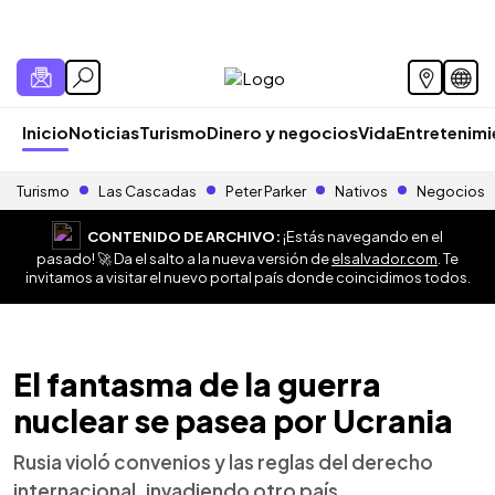
Inicio
Noticias
Turismo
Dinero y negocios
Vida
Entretenim
Turismo
Las Cascadas
Peter Parker
Nativos
Negocios
CONTENIDO DE ARCHIVO:
¡Estás navegando en el
pasado! 🚀 Da el salto a la nueva versión de
elsalvador.com
. Te
invitamos a visitar el nuevo portal país donde coincidimos todos.
El fantasma de la guerra
nuclear se pasea por Ucrania
Rusia violó convenios y las reglas del derecho
internacional, invadiendo otro país