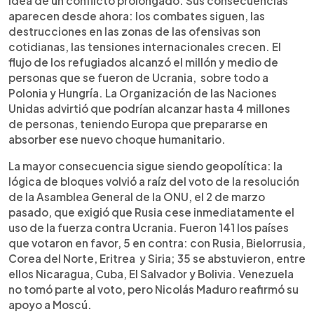
idea de un conflicto prolongado. Sus consecuencias
aparecen desde ahora: los combates siguen, las
destrucciones en las zonas de las ofensivas son
cotidianas, las tensiones internacionales crecen. El
flujo de los refugiados alcanzó el millón y medio de
personas que se fueron de Ucrania, sobre todo a
Polonia y Hungría. La Organización de las Naciones
Unidas advirtió que podrían alcanzar hasta 4 millones
de personas, teniendo Europa que prepararse en
absorber ese nuevo choque humanitario.
La mayor consecuencia sigue siendo geopolítica: la
lógica de bloques volvió a raíz del voto de la resolución
de la Asamblea General de la ONU, el 2 de marzo
pasado, que exigió que Rusia cese inmediatamente el
uso de la fuerza contra Ucrania. Fueron 141 los países
que votaron en favor, 5 en contra: con Rusia, Bielorrusia,
Corea del Norte, Eritrea y Siria; 35 se abstuvieron, entre
ellos Nicaragua, Cuba, El Salvador y Bolivia. Venezuela
no tomó parte al voto, pero Nicolás Maduro reafirmó su
apoyo a Moscú.