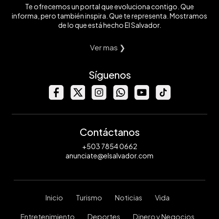
Te ofrecemos un portal que evoluciona contigo. Que
informa, pero también inspira. Que te representa. Mostramos
de lo que está hecho El Salvador.
Ver mas ❯
Síguenos
Contáctanos
+503 7854 0662
anunciate@elsalvador.com
Inicio
Turismo
Noticias
Vida
Entretenimiento
Deportes
Dinero y Negocios