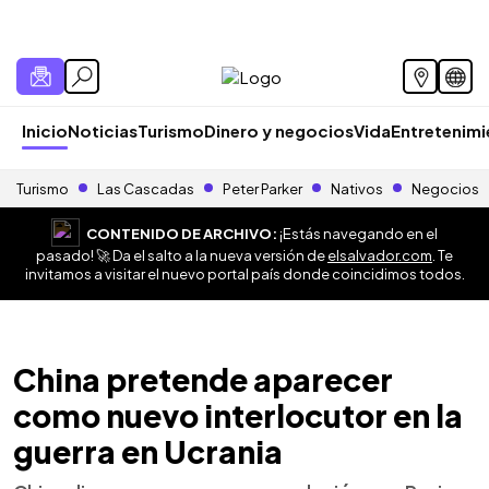
Inicio
Noticias
Turismo
Dinero y negocios
Vida
Entretenim
Turismo
Las Cascadas
Peter Parker
Nativos
Negocios
CONTENIDO DE ARCHIVO:
¡Estás navegando en el
pasado! 🚀 Da el salto a la nueva versión de
elsalvador.com
. Te
invitamos a visitar el nuevo portal país donde coincidimos todos.
China pretende aparecer
como nuevo interlocutor en la
guerra en Ucrania