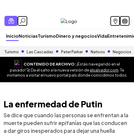
Inicio
Noticias
Turismo
Dinero y negocios
Vida
Entretenim
Turismo
Las Cascadas
Peter Parker
Nativos
Negocios
CONTENIDO DE ARCHIVO:
¡Estás navegando en el
pasado! 🚀 Da el salto a la nueva versión de
elsalvador.com
. Te
invitamos a visitar el nuevo portal país donde coincidimos todos.
La enfermedad de Putin
Se dice que cuando las personas se enfrentan a la
muerte pueden sufrir epifanías que las conducen
a dar giros inesperados para dejar una huella