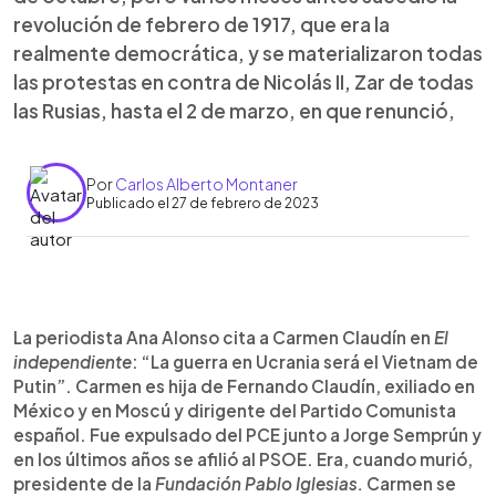
revolución de febrero de 1917, que era la
realmente democrática, y se materializaron todas
las protestas en contra de Nicolás II, Zar de todas
las Rusias, hasta el 2 de marzo, en que renunció,
Por
Carlos Alberto Montaner
Publicado el 27 de febrero de 2023
0:00
►
Escuchar artículo
La periodista Ana Alonso cita a Carmen Claudín en
El
independiente
: “La guerra en Ucrania será el Vietnam de
Putin”. Carmen es hija de Fernando Claudín, exiliado en
México y en Moscú y dirigente del Partido Comunista
español. Fue expulsado del PCE junto a Jorge Semprún y
en los últimos años se afilió al PSOE. Era, cuando murió,
presidente de la
Fundación Pablo Iglesias.
Carmen se