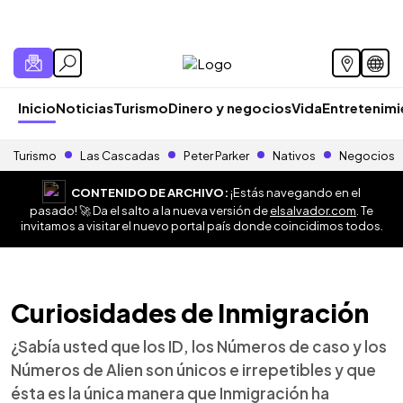
Inicio
Noticias
Turismo
Dinero y negocios
Vida
Entretenim
Turismo
Las Cascadas
Peter Parker
Nativos
Negocios
CONTENIDO DE ARCHIVO:
¡Estás navegando en el
pasado! 🚀 Da el salto a la nueva versión de
elsalvador.com
. Te
invitamos a visitar el nuevo portal país donde coincidimos todos.
Curiosidades de Inmigración
¿Sabía usted que los ID, los Números de caso y los
Números de Alien son únicos e irrepetibles y que
ésta es la única manera que Inmigración ha