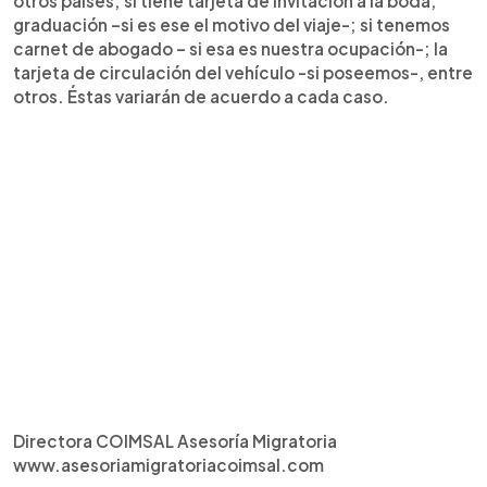
otros países; si tiene tarjeta de invitación a la boda,
graduación –si es ese el motivo del viaje-; si tenemos
carnet de abogado – si esa es nuestra ocupación-; la
tarjeta de circulación del vehículo -si poseemos-, entre
otros. Éstas variarán de acuerdo a cada caso.
Directora COIMSAL Asesoría Migratoria
www.asesoriamigratoriacoimsal.com