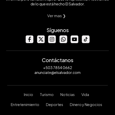
de lo que está hecho El Salvador.
Ver mas ❯
Síguenos
Contáctanos
+503 7854 0662
anunciate@elsalvador.com
Inicio
Turismo
Noticias
Vida
Entretenimiento
Deportes
Dinero y Negocios