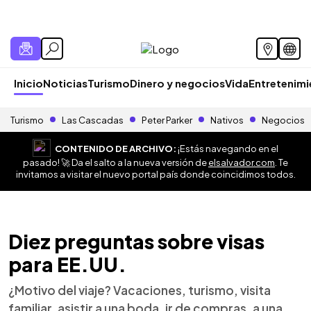
Inicio
Noticias
Turismo
Dinero y negocios
Vida
Entretenim
Turismo
Las Cascadas
Peter Parker
Nativos
Negocios
CONTENIDO DE ARCHIVO:
¡Estás navegando en el
pasado! 🚀 Da el salto a la nueva versión de
elsalvador.com
. Te
invitamos a visitar el nuevo portal país donde coincidimos todos.
Diez preguntas sobre visas
para EE.UU.
¿Motivo del viaje? Vacaciones, turismo, visita
familiar, asistir a una boda, ir de compras, a una