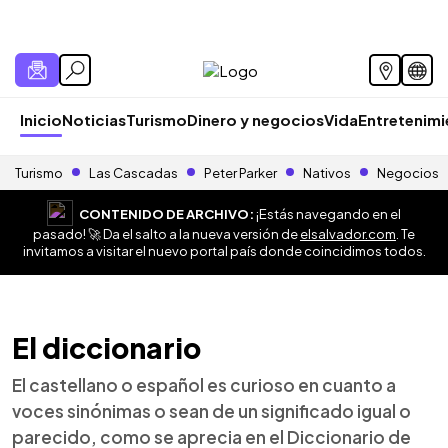
Inicio
Noticias
Turismo
Dinero y negocios
Vida
Entretenim
Turismo
Las Cascadas
Peter Parker
Nativos
Negocios
CONTENIDO DE ARCHIVO:
¡Estás navegando en el
pasado! 🚀 Da el salto a la nueva versión de
elsalvador.com
. Te
invitamos a visitar el nuevo portal país donde coincidimos todos.
El diccionario
El castellano o español es curioso en cuanto a
voces sinónimas o sean de un significado igual o
parecido, como se aprecia en el Diccionario de