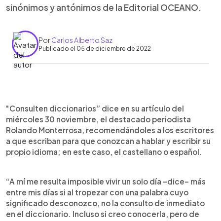
sinónimos y antónimos de la Editorial OCEANO.
Por
Carlos Alberto Saz
Publicado el 05 de diciembre de 2022
0:00
►
Escuchar artículo
"Consulten diccionarios” dice en su artículo del
miércoles 30 noviembre, el destacado periodista
Rolando Monterrosa, recomendándoles a los escritores
a que escriban para que conozcan a hablar y escribir su
propio idioma; en este caso, el castellano o español.
“A mí me resulta imposible vivir un solo día –dice– más
entre mis días si al tropezar con una palabra cuyo
significado desconozco, no la consulto de inmediato
en el diccionario. Incluso si creo conocerla, pero de