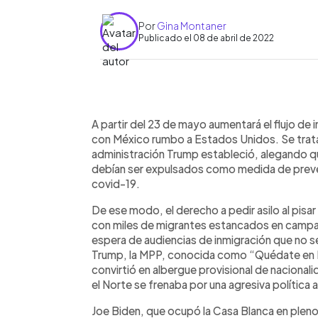
Por
Gina Montaner
Publicado el 08 de abril de 2022
0:00
Facebook
Twitter
►
Escuchar artículo
A partir del 23 de mayo aumentará el flujo de 
con México rumbo a Estados Unidos. Se trata 
administración Trump estableció, alegando qu
debían ser expulsados como medida de preven
covid-19.
De ese modo, el derecho a pedir asilo al pisa
con miles de migrantes estancados en campame
espera de audiencias de inmigración que no se
Trump, la MPP, conocida como “Quédate en Mé
convirtió en albergue provisional de nacional
el Norte se frenaba por una agresiva política an
Joe Biden, que ocupó la Casa Blanca en plen