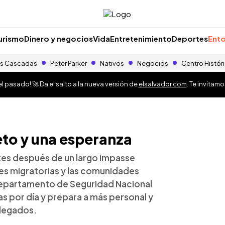
urismo
Dinero y negocios
Vida
Entretenimiento
Deportes
Ento
s Cascadas
Peter Parker
Nativos
Negocios
Centro Histór
 pasado! 🚀 Da el salto a la nueva versión de
elsalvador.com
. Te invitam
 reto y una esperanza
tes después de un largo impasse
des migratorias y las comunidades
 Departamento de Seguridad Nacional
as por día y prepara a más personal y
llegados.