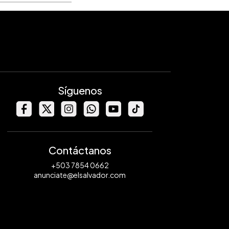
Síguenos
Contáctanos
+503 7854 0662
anunciate@elsalvador.com