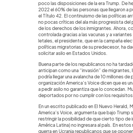
poco las disposiciones de la era Trump. De 
2022 el 60% de las personas que llegaron a 
el Título 42. El continuismo de las políticas a
no pocas críticas del ala más progresista del 
de los derechos de los inmigrantes. Ahora, co
controlada gracias a las vacunas y a variante
letales, el presidente, que en la campaña ele
políticas migratorias de su predecesor, ha da
solicitar asilo en Estados Unidos.
Buena parte de los republicanos no ha tardado 
anticipan como una “invasión” de migrantes, 
podría llegar una avalancha de 10 millones de
organización America’s Voice dicen que es un
a pedir asilo no garantiza que lo concedan. M
deportados por no cumplir con los requisitos
En un escrito publicado en El Nuevo Herald, M
America’s Voice, argumenta que bajo Trump s
restringir la posibilidad de que cierto tipo d
América Latina) no ingresara al país. En esto
guerra en Ucrania republicanos que se opone