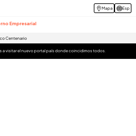
Mapa
Esp
rno Empresarial
ico Centenario
os a visitar el nuevo portal país donde coincidimos todos.