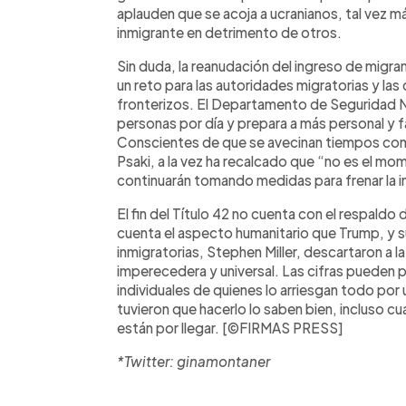
aplauden que se acoja a ucranianos, tal vez má
inmigrante en detrimento de otros.
Sin duda, la reanudación del ingreso de migr
un reto para las autoridades migratorias y l
fronterizos. El Departamento de Seguridad Na
personas por día y prepara a más personal y fa
Conscientes de que se avecinan tiempos comp
Psaki, a la vez ha recalcado que “no es el m
continuarán tomando medidas para frenar la in
El fin del Título 42 no cuenta con el respald
cuenta el aspecto humanitario que Trump, y su 
inmigratorias, Stephen Miller, descartaron a l
imperecedera y universal. Las cifras pueden p
individuales de quienes lo arriesgan todo por 
tuvieron que hacerlo lo saben bien, incluso c
están por llegar. [©FIRMAS PRESS]
*Twitter: ginamontaner