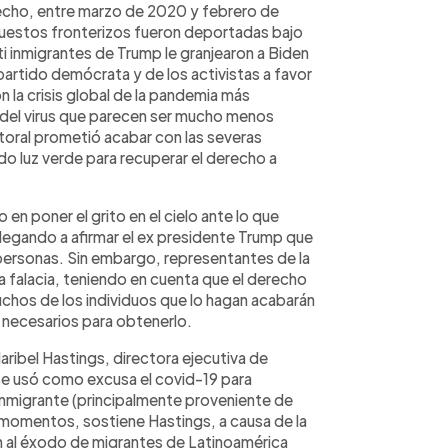
hecho, entre marzo de 2020 y febrero de
puestos fronterizos fueron deportadas bajo
nti inmigrantes de Trump le granjearon a Biden
partido demócrata y de los activistas a favor
n la crisis global de la pandemia más
s del virus que parecen ser mucho menos
ctoral prometió acabar con las severas
do luz verde para recuperar el derecho a
en poner el grito en el cielo ante lo que
llegando a afirmar el ex presidente Trump que
 personas. Sin embargo, representantes de la
a falacia, teniendo en cuenta que el derecho
uchos de los individuos que lo hagan acabarán
 necesarios para obtenerlo.
aribel Hastings, directora ejecutiva de
e usó como excusa el covid-19 para
e inmigrante (principalmente proveniente de
s momentos, sostiene Hastings, a causa de la
n al éxodo de migrantes de Latinoamérica