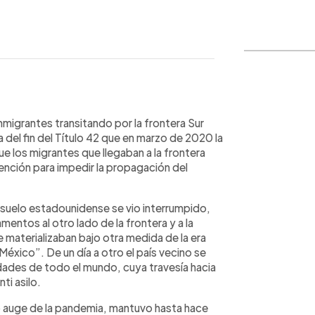
WhatsApp
Copiar link
inmigrantes transitando por la frontera Sur
del fin del Título 42 que en marzo de 2020 la
e los migrantes que llegaban a la frontera
ción para impedir la propagación del
r suelo estadounidense se vio interrumpido,
ntos al otro lado de la frontera y a la
 materializaban bajo otra medida de la era
xico”. De un día a otro el país vecino se
idades de todo el mundo, cuya travesía hacia
ti asilo.
o auge de la pandemia, mantuvo hasta hace