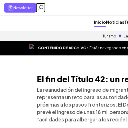
Newsletter
Inicio
Noticias
T
Turismo
La
CONTENIDO DE ARCHIVO:
¡Estás navegando en el
El fin del Título 42: un
La reanudación del ingreso de migran
representa un reto para las autorida
próximas a los pasos fronterizos. El
prevé el ingreso de unas 18 mil person
facilidades para albergar a los recién 