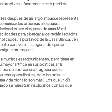
s proclives a favorecer cierto perfil de
antes después de un largo impasse representa
as comunidades próximas a los pasos
cional prevé el ingreso de unas 18 mil
cilidades para albergar a los recién llegados.
licados, la portavoz de la Casa Blanca, Jen
omento para venir”, asegurando que se
migración irregular.
o de muchos estadounidenses, pero tiene en
mayor artífice en sus políticas anti
a hora de abordar una tragedia que es
arecer apabullantes, pero las odiseas
una vida digna lo son más. Los que un día
uando se muestran insolidarios con los que