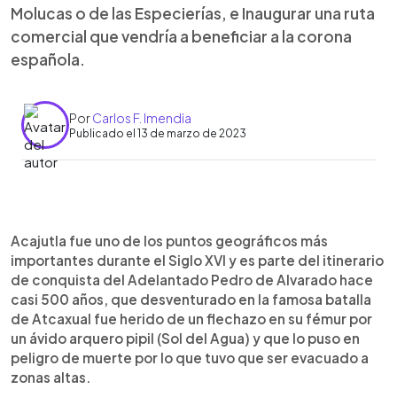
Molucas o de las Especierías, e Inaugurar una ruta
comercial que vendría a beneficiar a la corona
española.
Por
Carlos F. Imendia
Publicado el 13 de marzo de 2023
0:00
►
Escuchar artículo
Acajutla fue uno de los puntos geográficos más
importantes durante el Siglo XVI y es parte del itinerario
de conquista del Adelantado Pedro de Alvarado hace
casi 500 años, que desventurado en la famosa batalla
de Atcaxual fue herido de un flechazo en su fémur por
un ávido arquero pipil (Sol del Agua) y que lo puso en
peligro de muerte por lo que tuvo que ser evacuado a
zonas altas.