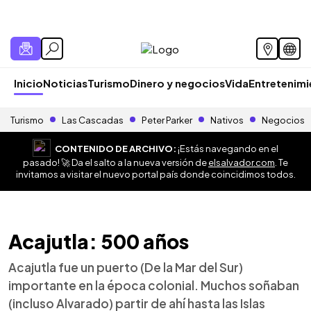
Inicio
Noticias
Turismo
Dinero y negocios
Vida
Entretenim
Turismo
Las Cascadas
Peter Parker
Nativos
Negocios
CONTENIDO DE ARCHIVO:
¡Estás navegando en el
pasado! 🚀 Da el salto a la nueva versión de
elsalvador.com
. Te
invitamos a visitar el nuevo portal país donde coincidimos todos.
Acajutla: 500 años
Acajutla fue un puerto (De la Mar del Sur)
importante en la época colonial. Muchos soñaban
(incluso Alvarado) partir de ahí hasta las Islas