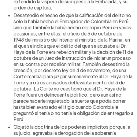
extendido la víspera de su ingreso a la Embajada, y su
orden de captura.
Desatendió el hecho de que la calificación del delito no
solo la había hecho el Embajador de Colombia en Perú,
sino que también la había hecho el propio Perú en varias
ocasiones, entre ellas, el oficio de 5 de octubre de
1948 del ministro del Interior al ministro de la Marina, en
el que se indica que el delito del que se acusaba al Dr.
Haya de la Torre era rebelión militar y la decisión de 11 de
octubre de un Juez de Instrucción de iniciar un proceso
en su contra por rebelión militar. También desestimó la
creación, por decreto ley de 4 de noviembre, de una
Corte marcial para juzgar sumariamente al Dr. Haya de la
Torre y a otros acusados del levantamiento del 3 de
octubre. La Corte no cuestionó que el Dr. Haya de la
Torre fuera un delincuente político, pero aun así no
parece haberle inquietado la suerte que podía correr
hasta bien avanzado el litigio cuando Colombia le
preguntó si tenía o no tenía la obligación de entregarlo a
Perú.
Objetó la doctrina de los poderes implícitos porque, a
su juicio, agravaba la derogación de la soberanía