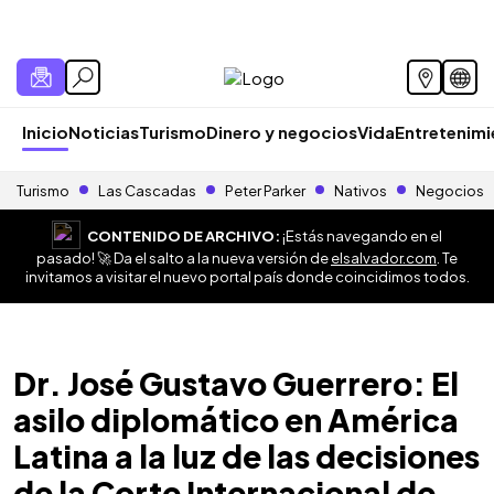
Inicio
Noticias
Turismo
Dinero y negocios
Vida
Entretenim
Turismo
Las Cascadas
Peter Parker
Nativos
Negocios
CONTENIDO DE ARCHIVO:
¡Estás navegando en el
pasado! 🚀 Da el salto a la nueva versión de
elsalvador.com
. Te
invitamos a visitar el nuevo portal país donde coincidimos todos.
Dr. José Gustavo Guerrero: El
asilo diplomático en América
Latina a la luz de las decisiones
de la Corte Internacional de