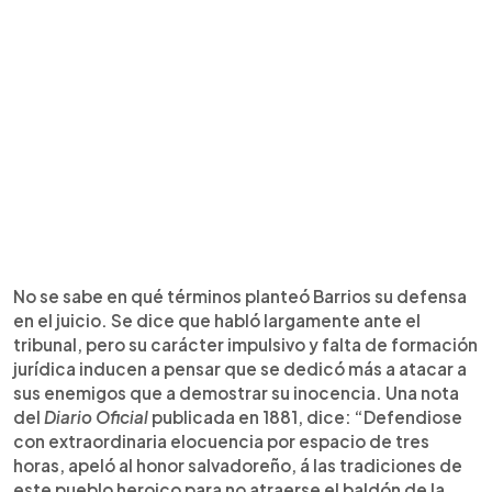
No se sabe en qué términos planteó Barrios su defensa
en el juicio. Se dice que habló largamente ante el
tribunal, pero su carácter impulsivo y falta de formación
jurídica inducen a pensar que se dedicó más a atacar a
sus enemigos que a demostrar su inocencia. Una nota
del
Diario Oficial
publicada en 1881, dice: “Defendiose
con extraordinaria elocuencia por espacio de tres
horas, apeló al honor salvadoreño, á las tradiciones de
este pueblo heroico para no atraerse el baldón de la