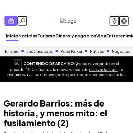
Inicio
Noticias
Turismo
Dinero y negocios
Vida
Entretenim
Turismo
Las Cascadas
Peter Parker
Nativos
Negocios
CONTENIDO DE ARCHIVO:
¡Estás navegando en el
pasado! 🚀 Da el salto a la nueva versión de
elsalvador.com
. Te
invitamos a visitar el nuevo portal país donde coincidimos todos.
Gerardo Barrios: más de
historia, y menos mito: el
fusilamiento (2)