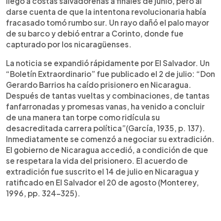
llegó a costas salvadoreñas a finales de junio, pero al
darse cuenta de que la intentona revolucionaria había
fracasado tomó rumbo sur. Un rayo dañó el palo mayor
de su barco y debió entrar a Corinto, donde fue
capturado por los nicaragüenses.
La noticia se expandió rápidamente por El Salvador. Un
“Boletín Extraordinario” fue publicado el 2 de julio: “Don
Gerardo Barrios ha caído prisionero en Nicaragua.
Después de tantas vueltas y combinaciones, de tantas
fanfarronadas y promesas vanas, ha venido a concluir
de una manera tan torpe como ridícula su
desacreditada carrera política”(García, 1935, p. 137).
Inmediatamente se comenzó a negociar su extradición.
El gobierno de Nicaragua accedió, a condición de que
se respetara la vida del prisionero. El acuerdo de
extradición fue suscrito el 14 de julio en Nicaragua y
ratificado en El Salvador el 20 de agosto (Monterey,
1996, pp. 324-325).