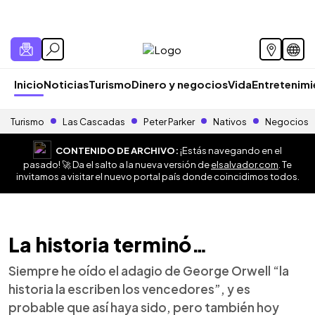
Inicio
Noticias
Turismo
Dinero y negocios
Vida
Entretenim
Turismo
Las Cascadas
Peter Parker
Nativos
Negocios
CONTENIDO DE ARCHIVO:
¡Estás navegando en el
pasado! 🚀 Da el salto a la nueva versión de
elsalvador.com
. Te
invitamos a visitar el nuevo portal país donde coincidimos todos.
La historia terminó…
Siempre he oído el adagio de George Orwell “la
historia la escriben los vencedores”, y es
probable que así haya sido, pero también hoy