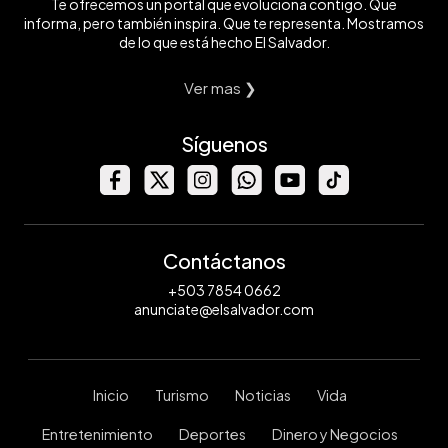
Te ofrecemos un portal que evoluciona contigo. Que
informa, pero también inspira. Que te representa. Mostramos
de lo que está hecho El Salvador.
Ver mas ❯
Síguenos
Contáctanos
+503 7854 0662
anunciate@elsalvador.com
Inicio
Turismo
Noticias
Vida
Entretenimiento
Deportes
Dinero y Negocios