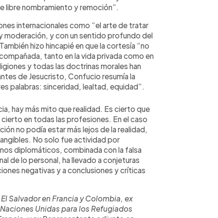
de libre nombramiento y remoción”.
iones internacionales como “el arte de tratar
 y moderación, y con un sentido profundo del
También hizo hincapié en que la cortesía “no
 acompañada, tanto en la vida privada como en
eligiones y todas las doctrinas morales han
ntes de Jesucristo, Confucio resumía la
tres palabras: sinceridad, lealtad, equidad”.
ia, hay más mito que realidad. Es cierto que
cierto en todas las profesiones. En el caso
ión no podía estar más lejos de la realidad,
tangibles. No solo fue actividad por
gunos diplomáticos, combinada con la falsa
al de lo personal, ha llevado a conjeturas
ciones negativas y a conclusiones y críticas
El Salvador en Francia y Colombia, ex
 Naciones Unidas para los Refugiados