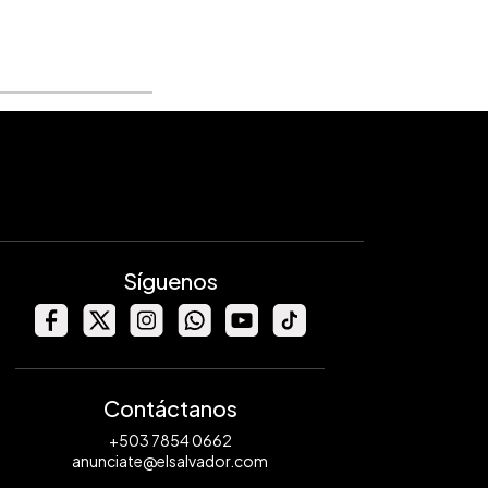
Síguenos
Contáctanos
+503 7854 0662
anunciate@elsalvador.com