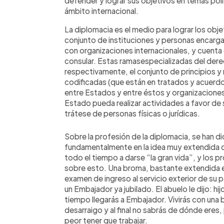
defender y lograr sus objetivos en temas polí
ámbito internacional.
La diplomacia es el medio para lograr los objeti
conjunto de instituciones y personas encarga
con organizaciones internacionales, y cuenta
consular. Estas ramasespecializadas del derec
respectivamente, el conjunto de principios y
codificadas (que están en tratados y acuerdos
entre Estados y entre éstos y organizaciones
Estado pueda realizar actividades a favor de s
trátese de personas físicas o jurídicas.
Sobre la profesión de la diplomacia, se han 
fundamentalmente en la idea muy extendida d
todo el tiempo a darse “la gran vida”, y los 
sobre esto. Una broma, bastante extendida e
examen de ingreso al servicio exterior de su paí
un Embajador ya jubilado. El abuelo le dijo: hij
tiempo llegarás a Embajador. Vivirás con una b
desarraigo y al final no sabrás de dónde eres
peor tener que trabajar.