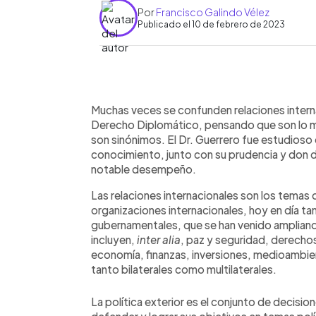
Por
Francisco Galindo Vélez
Publicado el 10 de febrero de 2023
0:00
Facebook
Twitter
►
Escuchar artículo
Muchas veces se confunden relaciones internac
Derecho Diplomático, pensando que son lo mi
son sinónimos. El Dr. Guerrero fue estudios
conocimiento, junto con su prudencia y don 
notable desempeño.
Las relaciones internacionales son los temas
organizaciones internacionales, hoy en día 
gubernamentales, que se han venido ampliand
incluyen,
inter
alia
, paz y seguridad, derecho
economía, finanzas, inversiones, medioambie
tanto bilaterales como multilaterales.
La política exterior es el conjunto de decisi