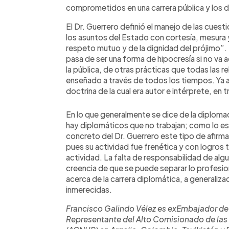
comprometidos en una carrera pública y los 
El Dr. Guerrero definió el manejo de las cuest
los asuntos del Estado con cortesía, mesura
respeto mutuo y de la dignidad del prójimo”. 
pasa de ser una forma de hipocresía si no va
la pública, de otras prácticas que todas las r
enseñado a través de todos los tiempos. Ya a
doctrina de la cual era autor e intérprete, en 
En lo que generalmente se dice de la diplomac
hay diplomáticos que no trabajan; como lo es 
concreto del Dr. Guerrero este tipo de afirmac
pues su actividad fue frenética y con logros 
actividad. La falta de responsabilidad de al
creencia de que se puede separar lo profesion
acerca de la carrera diplomática, a generaliza
inmerecidas.
Francisco Galindo Vélez es exEmbajador de 
Representante del Alto Comisionado de las