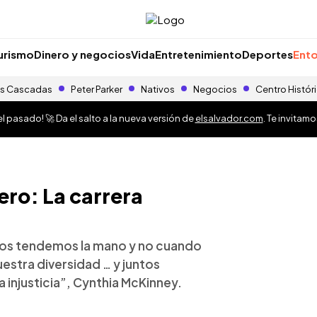
urismo
Dinero y negocios
Vida
Entretenimiento
Deportes
Ento
s Cascadas
Peter Parker
Nativos
Negocios
Centro Histór
 pasado! 🚀 Da el salto a la nueva versión de
elsalvador.com
. Te invitam
ero: La carrera
os tendemos la mano y no cuando
stra diversidad … y juntos
injusticia”, Cynthia McKinney.