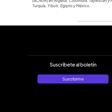
(ACNUR) en Argelia, Colombia, Tayikistán y 
Turquía, Yibuti, Egipto y México.
Suscríbete al boletín
Suscribirme