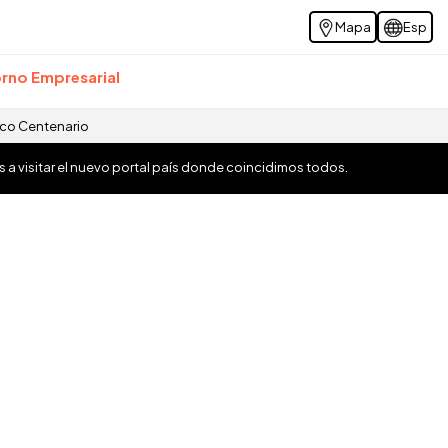
Mapa
Esp
rno Empresarial
ico Centenario
os a visitar el nuevo portal país donde coincidimos todos.