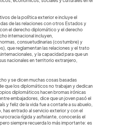
ticos, económicos, sociales y culturales en el
vos de la política exterior e incluye el
das de las relaciones con otros Estados y
 con el derecho diplomático y el derecho
ho internacional incluyen,
 normas, consuetudinarias (costumbre) y
), que reglamentan las relaciones y el trato
internacionales, y la capacidad para que un
us nacionales en territorio extranjero,
dicho y se dicen muchas cosas basadas
e que los diplomáticos no trabajan y dedican
propios diplomáticos hacen bromas irónicas
ntre embajadores, dice que un joven pasó el
s y feliz de la vida fue a contarle a su abuelo,
o, has entrado al servicio exterior y con el
urocracia rígida y asfixiante, conocerás el
, pero siempre recuerda lo más importante: es