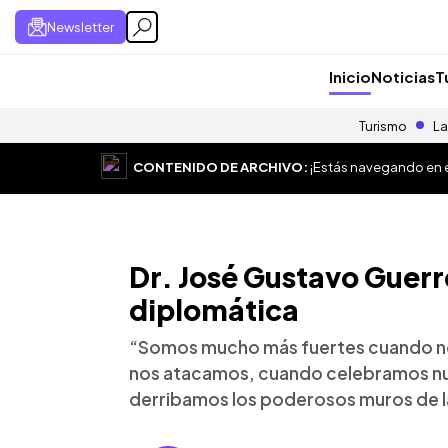
Newsletter
Inicio
Noticias
T
Turismo
La
CONTENIDO DE ARCHIVO:
¡Estás navegando en el
Dr. José Gustavo Guerr
diplomática
“Somos mucho más fuertes cuando n
nos atacamos, cuando celebramos nue
derribamos los poderosos muros de la 