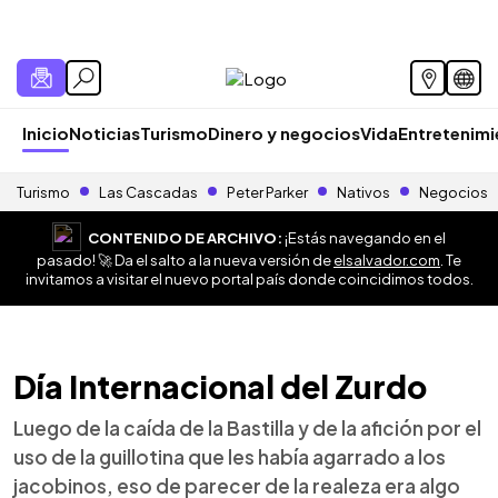
Inicio
Noticias
Turismo
Dinero y negocios
Vida
Entretenim
Turismo
Las Cascadas
Peter Parker
Nativos
Negocios
CONTENIDO DE ARCHIVO:
¡Estás navegando en el
pasado! 🚀 Da el salto a la nueva versión de
elsalvador.com
. Te
invitamos a visitar el nuevo portal país donde coincidimos todos.
Día Internacional del Zurdo
Luego de la caída de la Bastilla y de la afición por el
uso de la guillotina que les había agarrado a los
jacobinos, eso de parecer de la realeza era algo