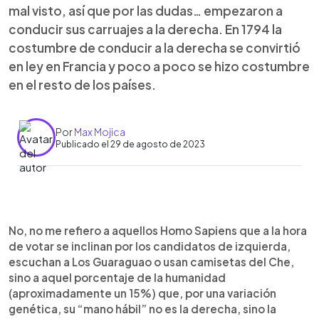
mal visto, así que por las dudas… empezaron a
conducir sus carruajes a la derecha. En 1794 la
costumbre de conducir a la derecha se convirtió
en ley en Francia y poco a poco se hizo costumbre
en el resto de los países.
Por
Max Mojica
Publicado el 29 de agosto de 2023
0:00
►
Escuchar artículo
No, no me refiero a aquellos Homo Sapiens que a la hora
de votar se inclinan por los candidatos de izquierda,
escuchan a Los Guaraguao o usan camisetas del Che,
sino a aquel porcentaje de la humanidad
(aproximadamente un 15%) que, por una variación
genética, su “mano hábil” no es la derecha, sino la