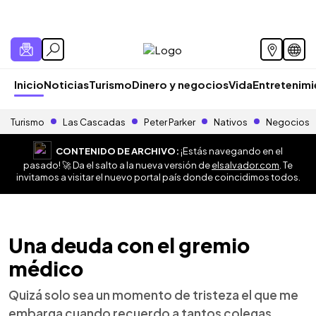
Inicio
Noticias
Turismo
Dinero y negocios
Vida
Entretenim
Turismo
Las Cascadas
Peter Parker
Nativos
Negocios
CONTENIDO DE ARCHIVO:
¡Estás navegando en el
pasado! 🚀 Da el salto a la nueva versión de
elsalvador.com
. Te
invitamos a visitar el nuevo portal país donde coincidimos todos.
Una deuda con el gremio
médico
Quizá solo sea un momento de tristeza el que me
embarga cuando recuerdo a tantos colegas