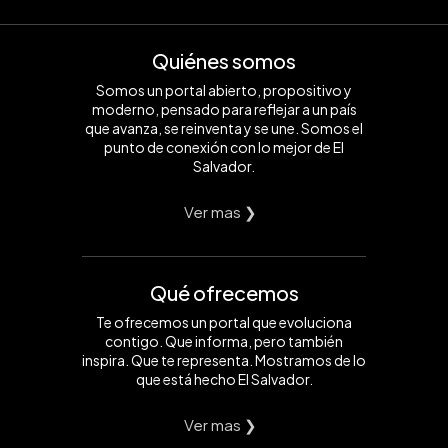
Quiénes somos
Somos un portal abierto, propositivo y
moderno, pensado para reflejar a un país
que avanza, se reinventa y se une. Somos el
punto de conexión con lo mejor de El
Salvador.
Ver mas ❯
Qué ofrecemos
Te ofrecemos un portal que evoluciona
contigo. Que informa, pero también
inspira. Que te representa. Mostramos de lo
que está hecho El Salvador.
Ver mas ❯