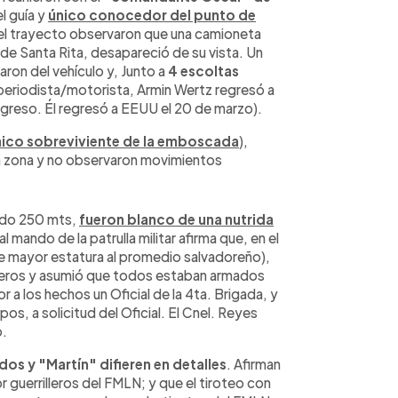
el guía y
único conocedor del punto de
 el trayecto observaron que una camioneta
 de Santa Rita, desapareció de su vista. Un
aron del vehículo y, Junto a
4 escoltas
 periodista/motorista, Armin Wertz regresó a
egreso. Él regresó a EEUU el 20 de marzo).
nico sobreviviente de la emboscada
),
a zona y no observaron movimientos
ado 250 mts,
fueron blanco de una nutrida
 al mando de la patrulla militar afirma que, en el
 mayor estatura al promedio salvadoreño),
njeros y asumió que todos estaban armados
r a los hechos un Oficial de la 4ta. Brigada, y
os, a solicitud del Oficial. El Cnel. Reyes
o.
os y "Martín" difieren en detalles
. Afirman
r guerrilleros del FMLN; y que el tiroteo con