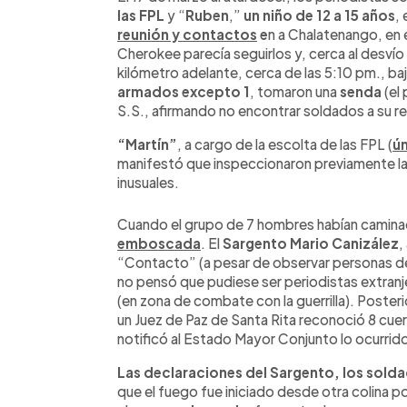
las
FPL
y “
Ruben
,”
un niño de 12 a 15 años
, 
reunión y contactos
e
n a Chalatenango, en
Cherokee parecía seguirlos y, cerca al desvío
kilómetro adelante, cerca de las 5:10 pm., baj
armados excepto 1
, tomaron una
senda
(el
S.S., afirmando no encontrar soldados a su r
“Martín”
, a cargo de la escolta de las FPL (
ú
manifestó que inspeccionaron previamente l
inusuales.
Cuando el grupo de 7 hombres habían camin
emboscada
. El
Sargento Mario Canizález
,
“Contacto” (a pesar de observar personas de
no pensó que pudiese ser periodistas extra
(en zona de combate con la guerrilla). Posterio
un Juez de Paz de Santa Rita reconoció 8 cuerp
notificó al Estado Mayor Conjunto lo ocurrid
Las declaraciones del Sargento, los soldad
que el fuego fue iniciado desde otra colina po