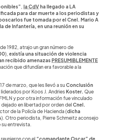
ponibles”
,
la CdV
ha llegado a LA
icada para dar muerte a los periodistas y
boscarlos fue tomada por el Cnel. Mario A
 de Infantería, en una reunión en su
de 1982, atrajo un gran número de
00
),
existía una situación de violencia
ían recibido amenazas
PRESUMIBLEMENTE
ción que difundían era favorable a la
 17 de marzo, que les llevó a su
Conclusión
 liderados por Koos J. Andries
Koster.
Que
FMLN y por otra información fue vinculado
dejado en libertad por orden del
Cnel.
ector de la Policía de Hacienda (
dicha
A
). Otro periodista, Pierre Schmeitz aconsejo
su entrevista.
e reunieron con el
“comandante Oscar” de