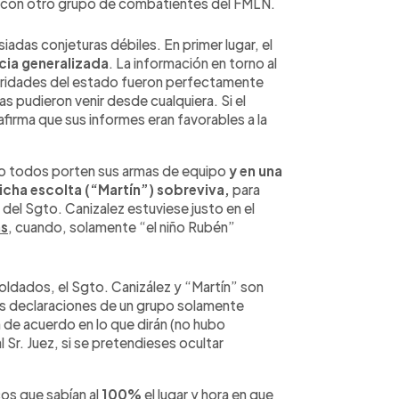
r con otro grupo de combatientes del FMLN.
adas conjeturas débiles. En primer lugar, el
cia generalizada
. La información en torno al
oridades del estado fueron perfectamente
as pudieron venir desde cualquiera. Si el
afirma que sus informes eran favorables a la
a no todos porten sus armas de equipo
y en una
icha escolta (“Martín”)
sobreviva,
para
 del Sgto. Canizalez estuviese justo en el
as
, cuando, solamente “el niño Rubén”
soldados, el Sgto. Canizález y “Martín” son
s declaraciones de un grupo solamente
 de acuerdo en lo que dirán (no hubo
l Sr. Juez, si se pretendieses ocultar
icos que sabían al
100%
el lugar y hora en que