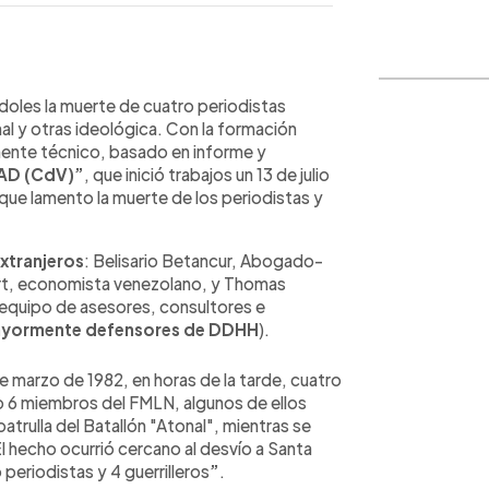
WhatsApp
Copiar link
ndoles la muerte de cuatro periodistas
al y otras ideológica. Con la formación
mente técnico, basado en informe y
AD (CdV)”
, que inició trabajos un 13 de julio
que lamento la muerte de los periodistas y
xtranjeros
: Belisario Betancur, Abogado-
rt, economista venezolano, y Thomas
equipo de asesores, consultores e
mayormente defensores de DDHH
).
de marzo de 1982, en horas de la tarde, cuatro
 6 miembros del FMLN, algunos de ellos
rulla del Batallón "Atonal", mientras se
El hecho ocurrió cercano al desvío a Santa
 periodistas y 4 guerrilleros
”
.