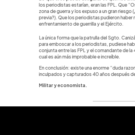
los periodistas estarían, eran las FPL. Que “O
zona de guerra y los expuso a un gran riesgo (
previa?). Que los periodistas pudieron haber
enfrentamiento de guerrilla y el Ejército.
La única forma que la patrulla del Sgto. Canizá
para emboscar a los periodistas, pudiese ha
conjunta entre las FPL y el comandante de la 4t
cual es aún más improbable e increíble.
En conclusión: existe una enorme “duda razona
inculpados y capturados 40 años después de 
Militar y economista.