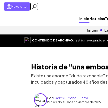
Newsletter
Inicio
Noticias
T
Turismo
La
CONTENIDO DE ARCHIVO:
¡Estás navegando en el
Historia de "una embo
Existe una enorme “duda razonable” de
inculpados y capturados 40 años des
Por
Carlos E. Mena Guerra
Publicado el 01 de noviembre de 2022