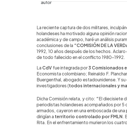
0:00
Facebook
Twitter
►
Escuchar artículo
La reciente captura de dos militares, inculpá
holandeses ha motivado alguna opinión racion
académica y de campo, haré un análisis pura
conclusiones de la
“COMISIÓN DE LA VERD
1992, 10 años después de los hechos. Aclaro 
de todo fallecido en el conflicto 1980-1992.
La
CdV
fue integrada por
3 Comisionados e
Economista colombiano; Reinaldo F. Plancha
Buergenthal, abogado estadounidense. Y su 
investigadores (
todos internacionales y 
Dicha Comisión relata, y cito:
“
El diecisiete 
periodistas holandeses acompañados por 5 o
armados, cayeron en una emboscada de una pat
dirigían a
territorio controlado por FMLN
. 
Rita. En el enfrentamiento murieron los cuatro