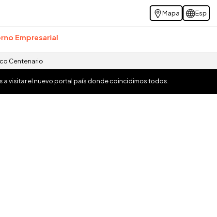
Mapa
Esp
rno Empresarial
ico Centenario
os a visitar el nuevo portal país donde coincidimos todos.