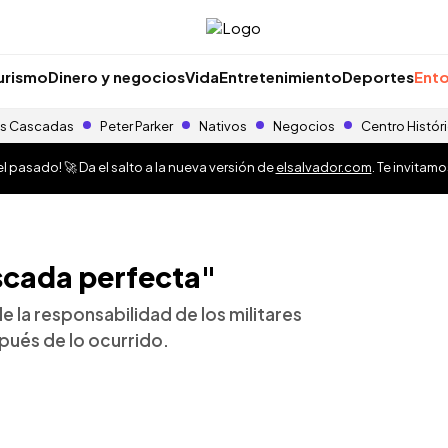
urismo
Dinero y negocios
Vida
Entretenimiento
Deportes
Ento
s Cascadas
Peter Parker
Nativos
Negocios
Centro Histór
 pasado! 🚀 Da el salto a la nueva versión de
elsalvador.com
. Te invitam
scada perfecta"
 la responsabilidad de los militares
pués de lo ocurrido.