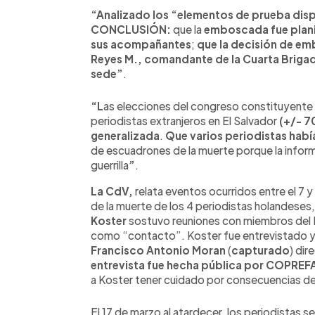
“Analizado los
“elementos de prueba dis
CONCLUSIÓN:
que la
emboscada fue planif
sus acompañantes
;
que la decisión de em
Reyes M., comandante de la Cuarta Brigada
sede”
.
“L
as elecciones del congreso constituyente 
periodistas extranjeros en El Salvador
(+/- 7
generalizada
.
Que varios periodistas hab
de escuadrones de la muerte porque la informa
guerrilla
”
.
La
CdV,
relata eventos ocurridos entre el 7 y
de la muerte de los 4 periodistas holandeses,
Koster
sostuvo reuniones con miembros del 
como “contacto”. Koster fue entrevistado y 
Francisco Antonio Moran
(
capturado
) dir
entrevista fue hecha pública por COPREF
a Koster tener cuidado por consecuencias de 
El 17 de marzo al atardecer, los periodistas s