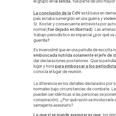
el grupo en
la senda
, fue parte de uno mayo
La conclusión de la
CdV
está basa en demasi
país estaba sumergido en una guerra y
violen
Sr. Koster y consecuente entrevista por aut
normal (
fue dejado en libertad
). Las amenaz
trabajo periodístico es imparcial
¿
por qué se 
guerrilla
?
Es inverosímil que en una patrulla de escolt
emboscada nutrida solamente el jefe de d
dar declaraciones posteriores. Que la patrulla
lugar y hora
para emboscar a los periodist
conocía el lugar de reunión.
La diferencia en los detalles declarados por 
normales bajo circunstancias de combate. La
pueden ser idénticas si las personas se ponen
conspiración). ¿Por qué razón se involucraría a
semejante asesinato?
Lo que sí se puede asegurar es que
: los ún