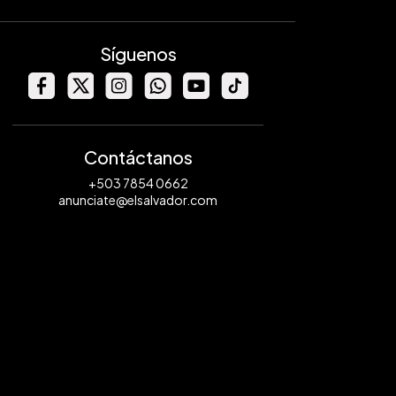
Síguenos
Contáctanos
+503 7854 0662
anunciate@elsalvador.com