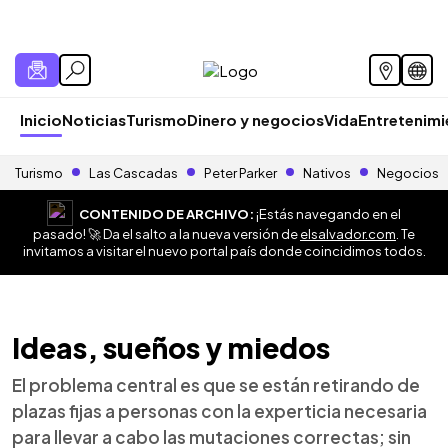
Inicio
Noticias
Turismo
Dinero y negocios
Vida
Entretenim
Turismo
Las Cascadas
Peter Parker
Nativos
Negocios
CONTENIDO DE ARCHIVO:
¡Estás navegando en el
pasado! 🚀 Da el salto a la nueva versión de
elsalvador.com
. Te
invitamos a visitar el nuevo portal país donde coincidimos todos.
Ideas, sueños y miedos
El problema central es que se están retirando de
plazas fijas a personas con la experticia necesaria
para llevar a cabo las mutaciones correctas; sin