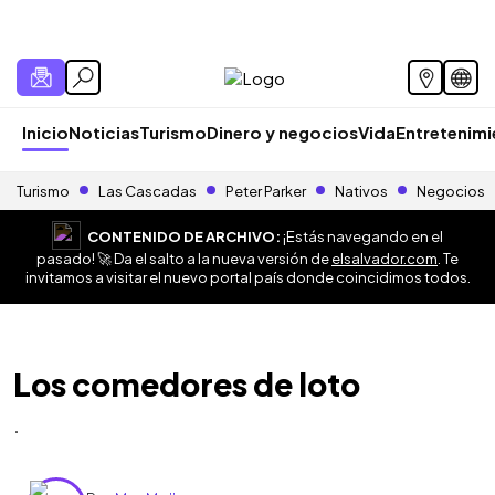
Inicio
Noticias
Turismo
Dinero y negocios
Vida
Entretenim
Turismo
Las Cascadas
Peter Parker
Nativos
Negocios
CONTENIDO DE ARCHIVO:
¡Estás navegando en el
pasado! 🚀 Da el salto a la nueva versión de
elsalvador.com
. Te
invitamos a visitar el nuevo portal país donde coincidimos todos.
Los comedores de loto
.