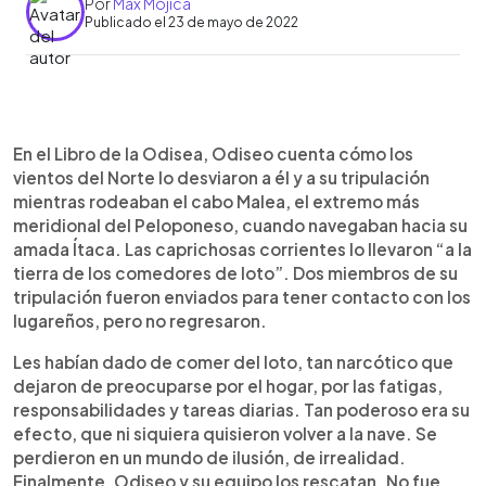
Por
Max Mojica
Publicado el 23 de mayo de 2022
0:00
►
Escuchar artículo
En el Libro de la Odisea, Odiseo cuenta cómo los
vientos del Norte lo desviaron a él y a su tripulación
mientras rodeaban el cabo Malea, el extremo más
meridional del Peloponeso, cuando navegaban hacia su
amada Ítaca. Las caprichosas corrientes lo llevaron “a la
tierra de los comedores de loto”. Dos miembros de su
tripulación fueron enviados para tener contacto con los
lugareños, pero no regresaron.
Les habían dado de comer del loto, tan narcótico que
dejaron de preocuparse por el hogar, por las fatigas,
responsabilidades y tareas diarias. Tan poderoso era su
efecto, que ni siquiera quisieron volver a la nave. Se
perdieron en un mundo de ilusión, de irrealidad.
Finalmente, Odiseo y su equipo los rescatan. No fue