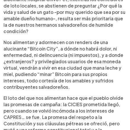
de loto locales, se abstienen de preguntar ¿Por qué la
vida y salud de un gato -por muy querido que sea por su
amable dueño humano-, resulta ser más prioritaria que
la de nuestros hermanos salvadoreños de humilde
condición?
Nos alimentan y adormecen con renders de una
alucinante “Bitcoin City”, a dónde no habrá dolor, ni
enfermedad, ni delincuencia (ni impuestos), y a donde
¿extranjeros? y privilegiados usuarios de esa moneda
virtual, vendrán a vivir en esa ciudad que mana leche y
miel, pudiendo “minar” Bitcoin para sus propios
intereses, todo cortesía de los amables y sufridos
contribuyentes salvadoreños.
El loto del que nos alimentan hace que el pueblo olvide
las promesas de campaña: la CICIES prometida llegó,
pero cuando se volvió incómoda a los intereses de
CAPRES… se fue. La promesa del respeto a la
Constitución y sus cláusulas pétreas se ofreció, pero
mutó a una reforma constitucional total y a la