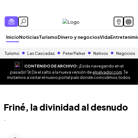
Inicio
Noticias
Turismo
Dinero y negocios
Vida
Entretenim
Turismo
Las Cascadas
Peter Parker
Nativos
Negocios
CONTENIDO DE ARCHIVO:
¡Estás navegando en el
pasado! 🚀 Da el salto a la nueva versión de
elsalvador.com
. Te
invitamos a visitar el nuevo portal país donde coincidimos todos.
Friné, la divinidad al desnudo
.