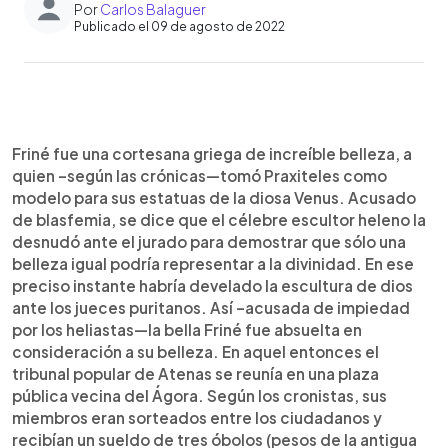
Por
Carlos Balaguer
Publicado el 09 de agosto de 2022
0:00
►
Escuchar artículo
Friné fue una cortesana griega de increíble belleza, a
quien –según las crónicas—tomó Praxiteles como
modelo para sus estatuas de la diosa Venus. Acusado
de blasfemia, se dice que el célebre escultor heleno la
desnudó ante el jurado para demostrar que sólo una
belleza igual podría representar a la divinidad. En ese
preciso instante habría develado la escultura de dios
ante los jueces puritanos. Así –acusada de impiedad
por los heliastas—la bella Friné fue absuelta en
consideración a su belleza. En aquel entonces el
tribunal popular de Atenas se reunía en una plaza
pública vecina del Ágora. Según los cronistas, sus
miembros eran sorteados entre los ciudadanos y
recibían un sueldo de tres óbolos (pesos de la antigua