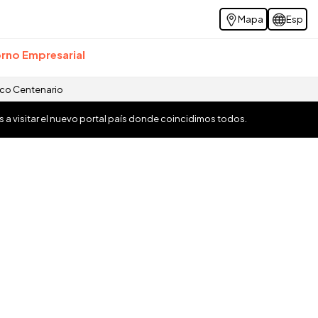
Mapa
Esp
rno Empresarial
ico Centenario
os a visitar el nuevo portal país donde coincidimos todos.