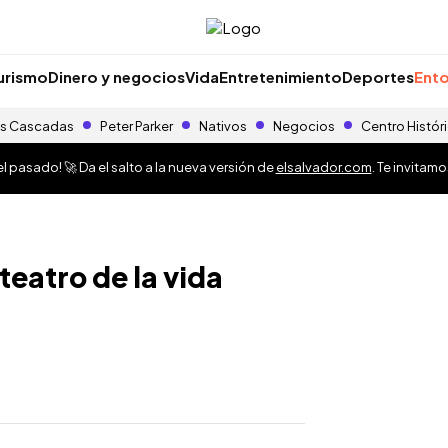
urismo
Dinero y negocios
Vida
Entretenimiento
Deportes
Ento
s Cascadas
Peter Parker
Nativos
Negocios
Centro Histór
 pasado! 🚀 Da el salto a la nueva versión de
elsalvador.com
. Te invitam
 teatro de la vida