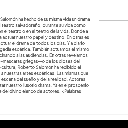
WhatsApp
Copiar link
 Salomón ha hecho de su misma vida un drama
l teatro salvadoreño, durante su vida como
en el teatro o en el teatro de la vida. Donde a
a actuar nuestro papel y destino. En otras es
actuar el drama de todos los días. Y a diario
ragedia escénica. También actuamos el mismo
inando a las audiencias. En otras revelamos
” –máscaras griegas—o de los dioses del
 cultura, Roberto Salomón ha recibido el
 a nuestras artes escénicas. Las mismas que
a escena del sueño y de la realidad. Actores
 nuestro ilusorio drama. Ya en el proscenio
e del divino elenco de actores. <Palabras