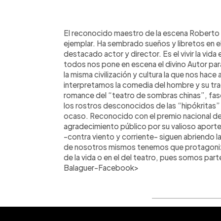
0:00
Facebook
Twitter
►
Escuchar artículo
El reconocido maestro de la escena Roberto
ejemplar. Ha sembrado sueños y libretos en e
destacado actor y director. Es el vivir la vida 
todos nos pone en escena el divino Autor par
la misma civilización y cultura la que nos hace 
interpretamos la comedia del hombre y su t
romance del “teatro de sombras chinas”, fasc
los rostros desconocidos de las “hipókritas
ocaso. Reconocido con el premio nacional de
agradecimiento público por su valioso aporte
-contra viento y corriente- siguen abriendo l
de nosotros mismos tenemos que protagonizar
de la vida o en el del teatro, pues somos part
Balaguer-Facebook>