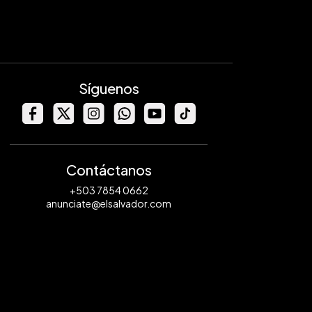
Síguenos
Contáctanos
+503 7854 0662
anunciate@elsalvador.com