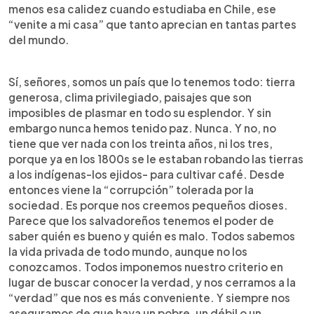
menos esa calidez cuando estudiaba en Chile, ese
“venite a mi casa” que tanto aprecian en tantas partes
del mundo.
Sí, señores, somos un país que lo tenemos todo: tierra
generosa, clima privilegiado, paisajes que son
imposibles de plasmar en todo su esplendor. Y sin
embargo nunca hemos tenido paz. Nunca. Y no, no
tiene que ver nada con los treinta años, ni los tres,
porque ya en los 1800s se le estaban robando las tierras
a los indígenas-los ejidos- para cultivar café. Desde
entonces viene la “corrupción” tolerada por la
sociedad. Es porque nos creemos pequeños dioses.
Parece que los salvadoreños tenemos el poder de
saber quién es bueno y quién es malo. Todos sabemos
la vida privada de todo mundo, aunque no los
conozcamos. Todos imponemos nuestro criterio en
lugar de buscar conocer la verdad, y nos cerramos a la
“verdad” que nos es más conveniente. Y siempre nos
aseguramos de que haya un pobre, un débil o un