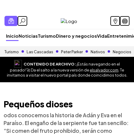
Inicio
Noticias
Turismo
Dinero y negocios
Vida
Entretenim
Turismo
Las Cascadas
Peter Parker
Nativos
Negocios
CONTENIDO DE ARCHIVO:
¡Estás navegando en el
pasado! 🚀 Da el salto a la nueva versión de
elsalvador.com
. Te
invitamos a visitar el nuevo portal país donde coincidimos todos.
Pequeños dioses
odos conocemos la historia de Adán y Eva en el
Paraíso. El engaño de la serpiente fue tan sencillo:
“Si comen del fruto prohibido, serán como