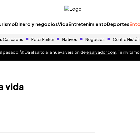
urismo
Dinero y negocios
Vida
Entretenimiento
Deportes
Ento
s Cascadas
Peter Parker
Nativos
Negocios
Centro Histór
 pasado! 🚀 Da el salto a la nueva versión de
elsalvador.com
. Te invitam
a vida