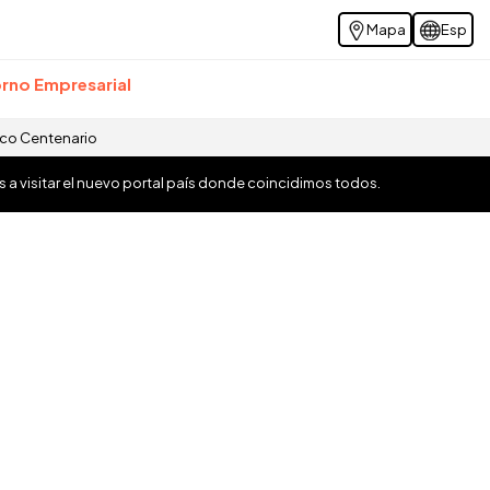
Mapa
Esp
rno Empresarial
ico Centenario
os a visitar el nuevo portal país donde coincidimos todos.