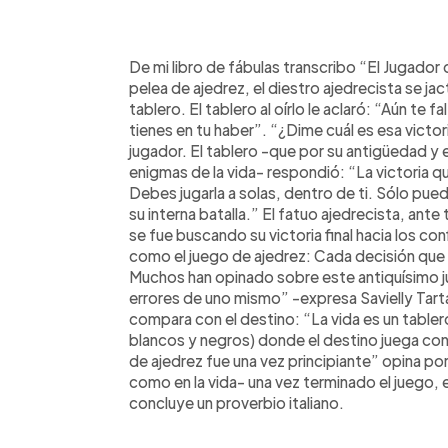
0:00
Facebook
Twitter
►
Escuchar artículo
De mi libro de fábulas transcribo “El Jugador
pelea de ajedrez, el diestro ajedrecista se ja
tablero. El tablero al oírlo le aclaró: “Aún te 
tienes en tu haber”. “¿Dime cuál es esa victo
jugador. El tablero -que por su antigüedad y 
enigmas de la vida- respondió: “La victoria que
Debes jugarla a solas, dentro de ti. Sólo pue
su interna batalla.” El fatuo ajedrecista, ante
se fue buscando su victoria final hacia los con
como el juego de ajedrez: Cada decisión que 
Muchos han opinado sobre este antiquísimo ju
errores de uno mismo” -expresa Savielly Tar
compara con el destino: “La vida es un table
blancos y negros) donde el destino juega c
de ajedrez fue una vez principiante” opina por
como en la vida- una vez terminado el juego, e
concluye un proverbio italiano.