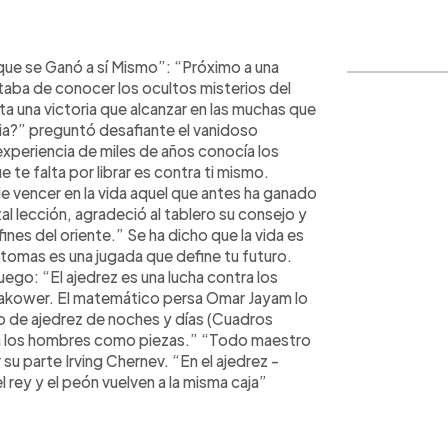
WhatsApp
Copiar link
 que se Ganó a sí Mismo”: “Próximo a una
ctaba de conocer los ocultos misterios del
falta una victoria que alcanzar en las muchas que
ria?” preguntó desafiante el vanidoso
experiencia de miles de años conocía los
 te falta por librar es contra ti mismo.
de vencer en la vida aquel que antes ha ganado
 tal lección, agradeció al tablero su consejo y
fines del oriente.” Se ha dicho que la vida es
tomas es una jugada que define tu futuro.
ego: “El ajedrez es una lucha contra los
takower. El matemático persa Omar Jayam lo
ro de ajedrez de noches y días (Cuadros
on los hombres como piezas.” “Todo maestro
 su parte Irving Chernev. “En el ajedrez -
l rey y el peón vuelven a la misma caja”