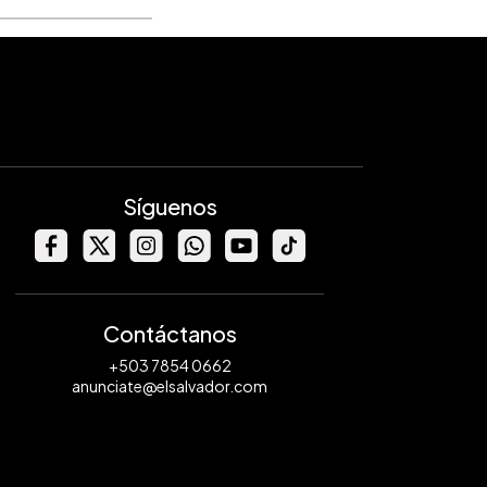
Síguenos
Contáctanos
+503 7854 0662
anunciate@elsalvador.com