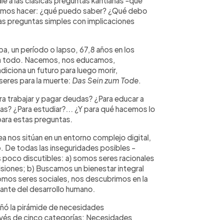
e a las clásicas preguntas kantianas -que
solemos hacer: ¿qué puedo saber? ¿Qué debo
s preguntas simples con implicaciones
pa, un período o lapso, 67,8 años en los
ega todo. Nacemos, nos educamos,
iciona un futuro para luego morir,
eres para la muerte:
Das Sein zum Tode
.
ra trabajar y pagar deudas? ¿Para educar a
as? ¿Para estudiar?... ¿Y para qué hacemos lo
para estas preguntas.
a nos sitúan en un entorno complejo digital,
. De todas las inseguridades posibles -
 poco discutibles: a) somos seres racionales
siones; b) Buscamos un bienestar integral
Somos seres sociales, nos descubrimos en la
tante del desarrollo humano.
ñó la pirámide de necesidades
avés de cinco categorías: Necesidades