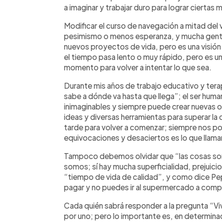
a imaginar y trabajar duro para lograr ciertas 
Modificar el curso de navegación a mitad del v
pesimismo o menos esperanza, y mucha gente 
nuevos proyectos de vida, pero es una visió
el tiempo pasa lento o muy rápido, pero es u
momento para volver a intentar lo que sea.
Durante mis años de trabajo educativo y terap
sabe a dónde va hasta que llega”; el ser hum
inimaginables y siempre puede crear nuevas 
ideas y diversas herramientas para superar la 
tarde para volver a comenzar; siempre nos p
equivocaciones y desaciertos es lo que llam
Tampoco debemos olvidar que “las cosas son
somos; sí hay mucha superficialidad, prejuici
“tiempo de vida de calidad”, y como dice Pep
pagar y no puedes ir al supermercado a comp
Cada quién sabrá responder a la pregunta “Vi
por uno; pero lo importante es, en determina