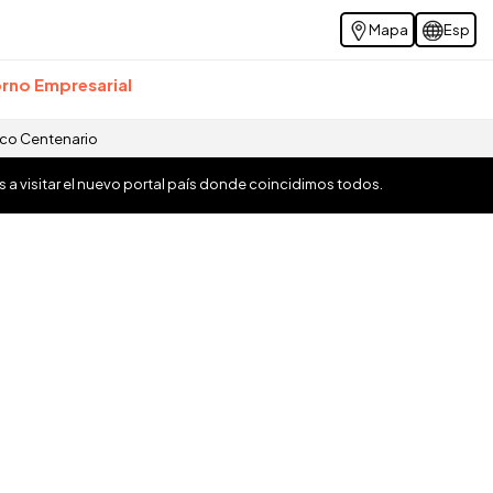
Mapa
Esp
rno Empresarial
ico Centenario
os a visitar el nuevo portal país donde coincidimos todos.