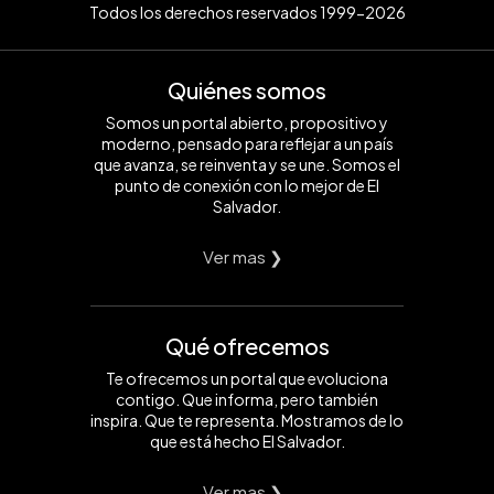
Todos los derechos reservados 1999-2026
Quiénes somos
Somos un portal abierto, propositivo y
moderno, pensado para reflejar a un país
que avanza, se reinventa y se une. Somos el
punto de conexión con lo mejor de El
Salvador.
Ver mas ❯
Qué ofrecemos
Te ofrecemos un portal que evoluciona
contigo. Que informa, pero también
inspira. Que te representa. Mostramos de lo
que está hecho El Salvador.
Ver mas ❯