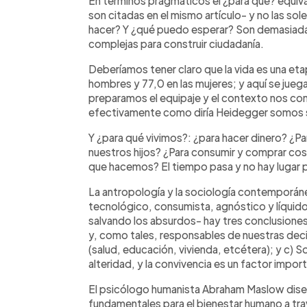
En términos pragmáticos el ¿para qué? equival
son citadas en el mismo artículo- y no las 
hacer? Y ¿qué puedo esperar? Son demasiada
complejas para construir ciudadanía.
Deberíamos tener claro que la vida es una eta
hombres y 77,0 en las mujeres; y aquí se ju
preparamos el equipaje y el contexto nos cond
efectivamente como diría Heidegger somos s
Y ¿para qué vivimos?: ¿para hacer dinero? ¿Pa
nuestros hijos? ¿Para consumir y comprar cos
que hacemos? El tiempo pasa y no hay lugar 
La antropología y la sociología contemporáne
tecnológico, consumista, agnóstico y líquido
salvando los absurdos- hay tres conclusiones
y, como tales, responsables de nuestras deci
(salud, educación, vivienda, etcétera); y c) 
alteridad, y la convivencia es un factor impor
El psicólogo humanista Abraham Maslow dise
fundamentales para el bienestar humano a tr