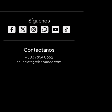
Síguenos
Contáctanos
+503 7854 0662
anunciate@elsalvador.com