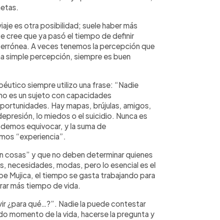
metas.
iaje es otra posibilidad; suele haber más
cree que ya pasó el tiempo de definir
n errónea. A veces tenemos la percepción que
na simple percepción, siempre es buen
éutico siempre utilizo una frase: “Nadie
ano es un sujeto con capacidades
oportunidades. Hay mapas, brújulas, amigos,
depresión, lo miedos o el suicidio. Nunca es
odemos equivocar, y la suma de
amos “experiencia”.
 cosas” y que no deben determinar quienes
os, necesidades, modas, pero lo esencial es el
e Mujica, el tiempo se gasta trabajando para
rar más tiempo de vida.
vir ¿para qué…?”. Nadie la puede contestar
do momento de la vida, hacerse la pregunta y