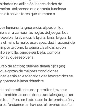
sidades de afiliación; necesidades de
ación. Así parece que debería funcionar
en otros vectores que irrumpen o
ez humana, la ignorancia, el poder, los
mienzan a cambiar las reglas del juego. Los
ia, la avaricia, la lujuria, la ira, la gula, la
 el mal o lo malo, esa capacidad irracional de
importa como lo quiera clasificar, si con
cil o sencilla, puede ser bella, como la
o hay que resolverla.
 curso de acción; quienes tienen hijos (as)
s que gozan de mejores condiciones
enes están en escenarios desfavorecidos se
 y aparece la incertidumbre.
icos hereditarios nos permiten trazar un
; también las conexiones sociales juegan un
puntos”. Pero en todo caso la determinación y
a es fundamental, hay que atreverse a soñar,