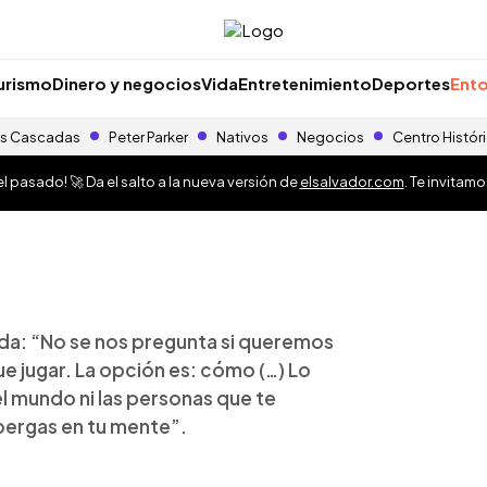
urismo
Dinero y negocios
Vida
Entretenimiento
Deportes
Ento
s Cascadas
Peter Parker
Nativos
Negocios
Centro Histór
 pasado! 🚀 Da el salto a la nueva versión de
elsalvador.com
. Te invitam
rda: “No se nos pregunta si queremos
ue jugar. La opción es: cómo (…) Lo
el mundo ni las personas que te
bergas en tu mente”.