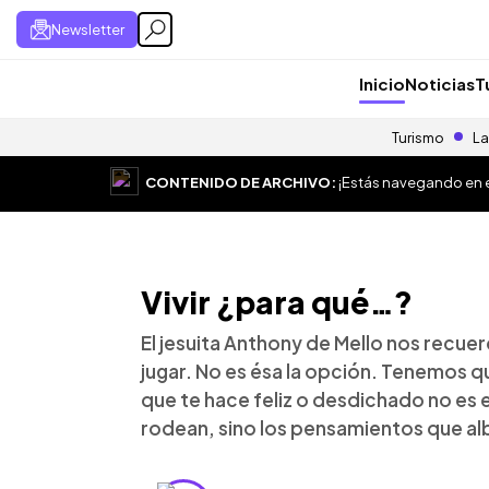
Newsletter
Inicio
Noticias
T
Turismo
La
CONTENIDO DE ARCHIVO:
¡Estás navegando en el
Vivir ¿para qué…?
El jesuita Anthony de Mello nos recue
jugar. No es ésa la opción. Tenemos q
que te hace feliz o desdichado no es 
rodean, sino los pensamientos que al