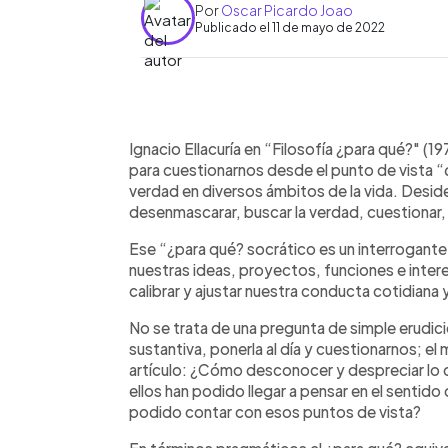
Por
Oscar Picardo Joao
Publicado el 11 de mayo de 2022
0:00
Facebook
Twitter
►
Escuchar artículo
Ignacio Ellacuría en “Filosofía ¿para qué?" (19
para cuestionarnos desde el punto de vista “
verdad en diversos ámbitos de la vida. Desid
desenmascarar, buscar la verdad, cuestionar,
Ese “¿para qué? socrático es un interrogante
nuestras ideas, proyectos, funciones e inter
calibrar y ajustar nuestra conducta cotidiana 
No se trata de una pregunta de simple erudic
sustantiva, ponerla al día y cuestionarnos; el m
artículo: ¿Cómo desconocer y despreciar lo
ellos han podido llegar a pensar en el sentido
podido contar con esos puntos de vista?