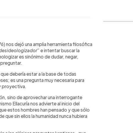
WhatsApp
Copiar link
76) nos dejó una amplia herramienta filosófica
desideologizador
” e intentar buscar la
eologizar es sinónimo de dudar, negar,
 preguntar.
 que debería estar a la base de todas
eses; es una pregunta muy necesaria para
y proyectiva.
ión, sino de aprovechar una interrogante
ismo Ellacuría nos advierte al inicio del
 que estos hombres han pensado y que sólo
 de que sin ellos la humanidad nunca hubiera