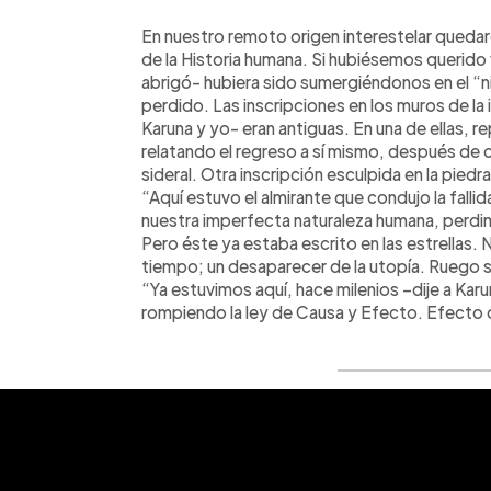
0:00
Facebook
Twitter
►
Escuchar artículo
En nuestro remoto origen interestelar quedaro
de la Historia humana. Si hubiésemos querido v
abrigó- hubiera sido sumergiéndonos en el “n
perdido. Las inscripciones en los muros de l
Karuna y yo- eran antiguas. En una de ellas, rep
relatando el regreso a sí mismo, después de c
sideral. Otra inscripción esculpida en la piedr
“Aquí estuvo el almirante que condujo la fall
nuestra imperfecta naturaleza humana, perdim
Pero éste ya estaba escrito en las estrellas. 
tiempo; un desaparecer de la utopía. Ruego su
“Ya estuvimos aquí, hace milenios –dije a Karu
rompiendo la ley de Causa y Efecto. Efecto q