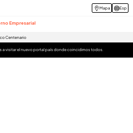
Mapa
Esp
rno Empresarial
ico Centenario
os a visitar el nuevo portal país donde coincidimos todos.