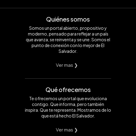
Quiénes somos
Somos un portal abierto, propositivo y
moderno, pensado para reflejar a un país
que avanza, se reinventa y se une. Somos el
punto de conexión con lo mejor de El
Salvador.
Ver mas ❯
Qué ofrecemos
Te ofrecemos un portal que evoluciona
contigo. Que informa, pero también
inspira. Que te representa. Mostramos de lo
que está hecho El Salvador.
Ver mas ❯