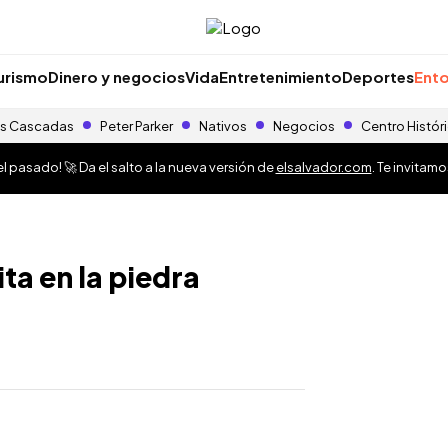
urismo
Dinero y negocios
Vida
Entretenimiento
Deportes
Ento
s Cascadas
Peter Parker
Nativos
Negocios
Centro Histór
 pasado! 🚀 Da el salto a la nueva versión de
elsalvador.com
. Te invitam
ita en la piedra