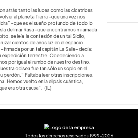
WhatsApp
Copiar link
n atrás tanto las luces como las cicatrices
olver al planeta Tierra -que una vez nos
idra” -que es el sueño profundo de todo lo
a isla del mar Rasa -que encontramos mi amada
ito, se leía la confesión de un tal Sícilo,
ruzar cientos de años luz en el espacio
a –firmada por un tal capitán La Salle- decía:
ida expedición terrestre. Obedeciendo a
os por igual el rumbo de nuestro destino.
Nuestra odisea fue tan sólo un soplo en el
 perdón.” Faltaba leer otras inscripciones.
na. Hemos vuelto en la elipsis cuántica,
ue era otra causa”. (IL)
Todos los derechos reservados 1999-2026