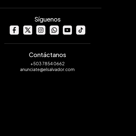
Síguenos
Contáctanos
+503 7854 0662
anunciate@elsalvador.com