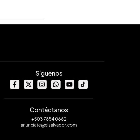
Síguenos
Contáctanos
+503 7854 0662
anunciate@elsalvador.com