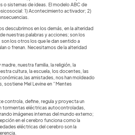
as o sistemas de ideas. El modelo ABC de
sicosocial: 1) Acontecimiento activador; 2)
Consecuencias.
os descubrimos en los demás, en la alteridad
 de nuestras palabras y acciones; son los
; son los otros los que le dan sentido a
ulan o frenan. Necesitamos de la alteridad
dre, nuestra familia, la religión, la
tra cultura, la escuela, los docentes, las
ioeconómicas,las amistades, nos han moldeado
s, sostiene Mel Levine en “Mentes
 controla, define, regula y proyecta un
n tormentas eléctricas autocontroladas,
rando imágenes internas del mundo externo;
epción en el cerebro funciona como la
edades eléctricas del cerebro son la
herencia.