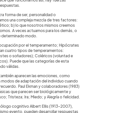
 respuestas.
ra forma de ser, personalidad o
mos una compleja mezcla de tres factores:
nético; b) lo que nosotros mismos creemos
 somos. A veces actuamos para los demás, o
de determinado modo.
eocupación por el temperamento; Hipócrates
uían cuatro tipos de temperamentos:
istes o soñadores); Coléricos (voluntad e
icos). Puede que las categorías de esta
do válidas.
r también aparecen las emociones, como
n modos de adaptación del individuo cuando
 recuerdo. Paul Ekman y colaboradores (1983)
ásicas que parecen ser biológicamente y
co; Tristeza; Ira; Miedo; y Alegría o felicidad.
icólogo cognitivo Albert Ellis (1913-2007),
 mismo evento, pueden desarrollar respuestas