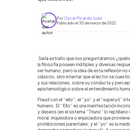
Por
Oscar Picardo Joao
Publicado el 30 de marzo de 2022
0:00
Facebook
Twitter
►
Escuchar artículo
Sería extraño que nos preguntáramos ¿quiénes
la filosofía poseen múltiples y diversas respu
ser humano; pero la idea de esta reflexión no
clásicos, sino intentar que el lector se cuest
y sus relaciones, sobre su conducta y percepc
epistemológico sobre el entendimiento huma
Freud con el “ello”, el “yo” y el “superyó” i
humano. El “Ello” es una manifestación incons
y deseos (en el sistema “Triuno” lo reptiliano
moral, inquisidora o enjuiciadora que proviene 
prohibiciones parentales; y el “yo” es la media
demandas normativas (superyó). A veces par