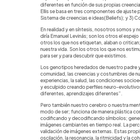
diferentes en función de sus propias creenci
Ellis se basa en tres componentes de ajuste p
Sistema de creencias e ideas(Beliefs); y 3) 
En realidad y en síntesis, nosotros somos y n
diría Emanuel Levinás; son los otros el espejo
otros los que nos etiquetan, alaban o critican
nuestra vida. Son los otros los que nos estim
para ser y para descubrir que existimos.
Los genotipos heredados de nuestro padre y ma
comunidad, las creencias y costumbres de nues
experiencias, la salud, las condiciones soc
y esculpido creando perfiles neuro-evolutivo
diferentes, aprendizajes diferentes”.
Pero también nuestro cerebro o nuestra mente
modo de ser; funciona de manera plástica co
codificando y decodificando símbolos; gene
imágenes cambiantes en tiempo real. La perc
validación de imágenes externas. Estas propi
oscilación, la resonancia, la ritmicidad y la co