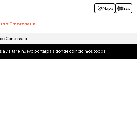
Mapa
Esp
rno Empresarial
ico Centenario
os a visitar el nuevo portal país donde coincidimos todos.