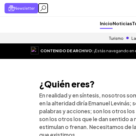
Newsletter
Inicio
Noticias
T
Turismo
La
CONTENIDO DE ARCHIVO:
¡Estás navegando en el
¿Quién eres?
En realidad y en síntesis, nosotros s
en la alteridad diría Emanuel Levinás; 
palabras y acciones; son los otros los
son los otros los que le dan sentido a 
estimulan o frenan. Necesitamos de la
que existimos.