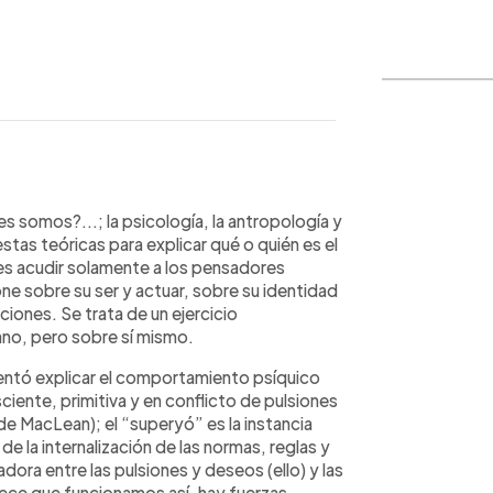
WhatsApp
Copiar link
 somos?...; la psicología, la antropología y
estas teóricas para explicar qué o quién es el
 es acudir solamente a los pensadores
ione sobre su ser y actuar, sobre su identidad
iones. Se trata de un ejercicio
no, pero sobre sí mismo.
ntentó explicar el comportamiento psíquico
ciente, primitiva y en conflicto de pulsiones
 de MacLean); el “superyó” es la instancia
de la internalización de las normas, reglas y
dora entre las pulsiones y deseos (ello) y las
ece que funcionamos así, hay fuerzas