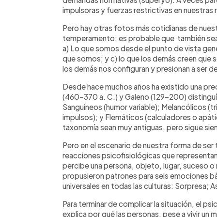
impulsoras y fuerzas restrictivas en nuestras
Pero hay otras fotos más cotidianas de nuest
temperamento; es probable que también sea
a) Lo que somos desde el punto de vista ge
que somos; y c) lo que los demás creen que
los demás nos configuran y presionan a ser 
Desde hace muchos años ha existido una pr
(460-370 a. C.) y Galeno (129-200) disting
Sanguíneos (humor variable); Melancólicos (tr
impulsos); y Flemáticos (calculadores o apát
taxonomía sean muy antiguas, pero sigue sien
Pero en el escenario de nuestra forma de se
reacciones psicofisiológicas que representa
percibe una persona, objeto, lugar, suceso o
propusieron patrones para seis emociones b
universales en todas las culturas: Sorpresa; As
Para terminar de complicar la situación, el ps
explica por qué las personas, pese a vivir un