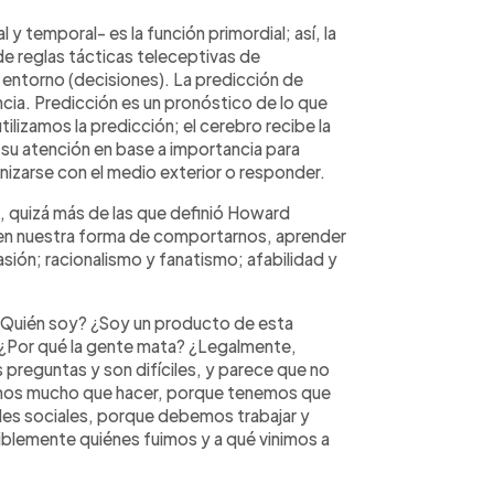
 y temporal- es la función primordial; así, la
 de reglas tácticas teleceptivas de
 entorno (decisiones). La predicción de
ncia. Predicción es un pronóstico de lo que
ilizamos la predicción; el cerebro recibe la
 su atención en base a importancia para
izarse con el medio exterior o responder.
s, quizá más de las que definió Howard
za en nuestra forma de comportarnos, aprender
pasión; racionalismo y fanatismo; afabilidad y
¿Quién soy? ¿Soy un producto de esta
Por qué la gente mata? ¿Legalmente,
preguntas y son difíciles, y parece que no
os mucho que hacer, porque tenemos que
des sociales, porque debemos trabajar y
posiblemente quiénes fuimos y a qué vinimos a