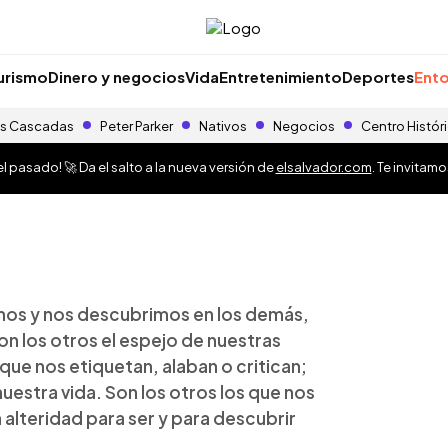
urismo
Dinero y negocios
Vida
Entretenimiento
Deportes
Ento
s Cascadas
Peter Parker
Nativos
Negocios
Centro Histór
 pasado! 🚀 Da el salto a la nueva versión de
elsalvador.com
. Te invitam
omos y nos descubrimos en los demás,
son los otros el espejo de nuestras
 que nos etiquetan, alaban o critican;
nuestra vida. Son los otros los que nos
 alteridad para ser y para descubrir