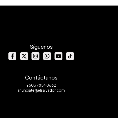
Síguenos
Contáctanos
+503 7854 0662
anunciate@elsalvador.com