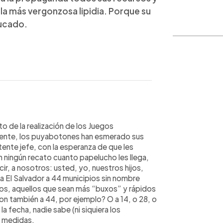
 la más vergonzosa lipidia. Porque su
ducado.
WhatsApp
Copiar link
o de la realización de los Juegos
mente, los puyabotones han esmerado sus
ente jefe, con la esperanza de que les
n ningún recato cuanto papelucho les llega,
r, a nosotros: usted, yo, nuestros hijos,
 a El Salvador a 44 municipios sin nombre
os, aquellos que sean más “buxos” y rápidos
ron también a 44, por ejemplo? O a 14, o 28, o
a fecha, nadie sabe (ni siquiera los
s medidas.