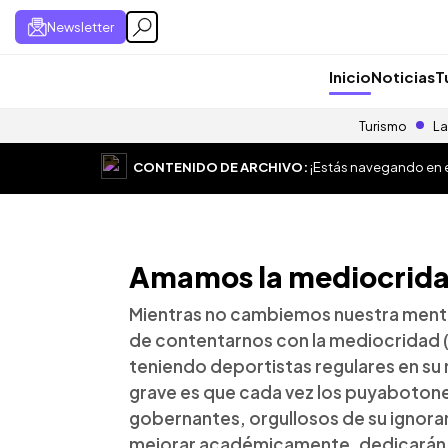
Newsletter
Inicio
Noticias
T
Turismo
La
CONTENIDO DE ARCHIVO:
¡Estás navegando en el
Amamos la mediocrid
Mientras no cambiemos nuestra mentali
de contentarnos con la mediocridad 
teniendo deportistas regulares en su 
grave es que cada vez los puyabotone
gobernantes, orgullosos de su ignora
mejorar académicamente, dedicarán a