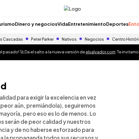
urismo
Dinero y negocios
Vida
Entretenimiento
Deportes
Ento
s Cascadas
Peter Parker
Nativos
Negocios
Centro Histór
 pasado! 🚀 Da el salto a la nueva versión de
elsalvador.com
. Te invitam
ad
dad para exigir la excelencia en vez
(peor aún, premiándola), seguiremos
mayoría, pero eso es lo de menos. Lo
s serán de peor calidad y nuestros
ncia y de no haberse esforzado para
 la propaganda todos sus recursos y