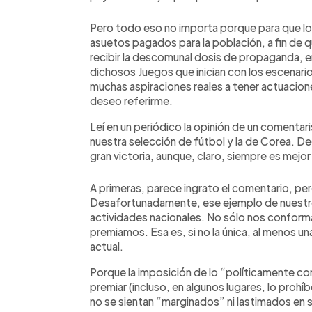
Pero todo eso no importa porque para que lo
asuetos pagados para la población, a fin de 
recibir la descomunal dosis de propaganda, en
dichosos Juegos que inician con los escenari
muchas aspiraciones reales a tener actuacio
deseo referirme.
Leí en un periódico la opinión de un comentar
nuestra selección de fútbol y la de Corea. De
gran victoria, aunque, claro, siempre es mejo
A primeras, parece ingrato el comentario, per
Desafortunadamente, ese ejemplo de nuestro 
actividades nacionales. No sólo nos conform
premiamos. Esa es, si no la única, al menos un
actual.
Porque la imposición de lo “políticamente corr
premiar (incluso, en algunos lugares, lo proh
no se sientan “marginados” ni lastimados en 