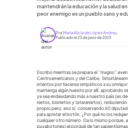
mantendrán la educación y la salud en
peor enemigo es un pueblo sano y e
Por
María Alicia de López Andreu
Publicado el 23 de junio de 2023
0:00
Facebook
Twitter
►
Escuchar artículo
Escribo mientras se prepara el “magno” event
Centroamericanos y del Caribe. Simultánea
intentos por hacerse simpáticos a su omnipot
mantenga algún huesito por allí, aprobando si
ya sea endeudando más a nuestro país (es deci
nietos, bisnietos y tataranietos), reduciendo
propio pero, eso sí, conservando 60 diputad
para apretar el botón. ¿Por qué no los reduje
cualquier otro número. Da lo mismo porque, a l
puyabotones) el porqué de tan sapientísima