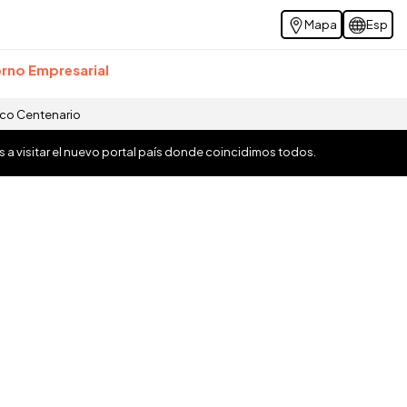
Mapa
Esp
rno Empresarial
ico Centenario
os a visitar el nuevo portal país donde coincidimos todos.