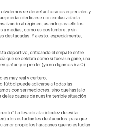
 olvidemos se decretan horarios especiales y
que puedan dedicarse con exclusividad a
salzando al régimen, usando para ello los
os a medias, como es costumbre, y sin
nes destacadas. Y a esto, especialmente,
ista deportivo, criticando el empate entre
cía que se celebra como si fuera un gane, una
r empatar que perder (ya no digamos 6 a 0).
o es muy real y certero.
fútbol puede aplicarse a todas las
amos con ser mediocres, sino que hasta lo
a de las causas de nuestra terrible situación
ecto” ha llevado a la ridiculez de evitar
íben) a los estudiantes destacados, para que
su amor propio los haraganes que no estudian