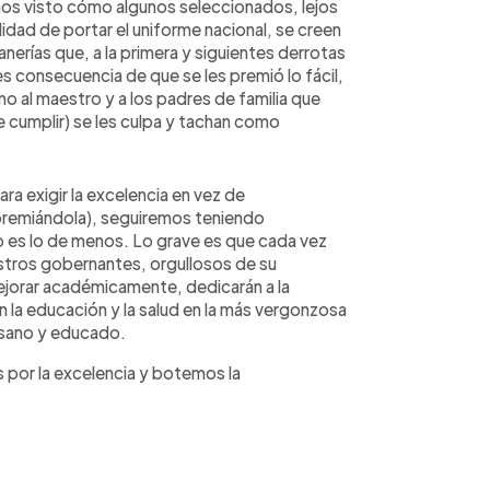
emos visto cómo algunos seleccionados, lejos
idad de portar el uniforme nacional, se creen
nerías que, a la primera y siguientes derrotas
 es consecuencia de que se les premió lo fácil,
mo al maestro y a los padres de familia que
e cumplir) se les culpa y tachan como
a exigir la excelencia en vez de
premiándola), seguiremos teniendo
o es lo de menos. Lo grave es que cada vez
stros gobernantes, orgullosos de su
ejorar académicamente, dedicarán a la
la educación y la salud en la más vergonzosa
 sano y educado.
 por la excelencia y botemos la