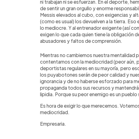
ni trabajan ni se esfuerzan. En el deporte, h
de sentir un gran orgullo y enorme responsabil
Messis elevados al cubo, con exigencias y alta
(como es usual) los devuelven a la tierra. Eso
lo mediocre. Y al entrenador exigente (así co
exigen lo que cada quien tiene la obligación d
abusadores y faltos de comprensión.
Mientras no cambiemos nuestra mentalidad par
contentarnos con la mediocridad (peor aún, 
deportistas regulares en su mayoría, pero es
los puyabotones serán de peor calidad y nue
ignorancia y de no haberse esforzado para m
propaganda todos sus recursos y mantendrán 
lipidia. Porque su peor enemigo es un pueblo
Es hora de exigir lo que merecemos. Votemos
mediocridad.
Empresaria.