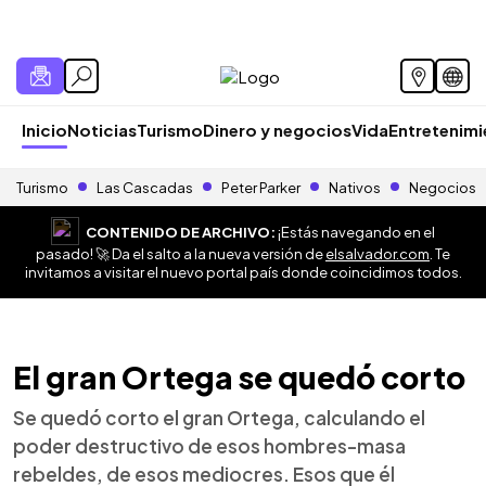
Inicio
Noticias
Turismo
Dinero y negocios
Vida
Entretenim
Turismo
Las Cascadas
Peter Parker
Nativos
Negocios
CONTENIDO DE ARCHIVO:
¡Estás navegando en el
pasado! 🚀 Da el salto a la nueva versión de
elsalvador.com
. Te
invitamos a visitar el nuevo portal país donde coincidimos todos.
El gran Ortega se quedó corto
Se quedó corto el gran Ortega, calculando el
poder destructivo de esos hombres-masa
rebeldes, de esos mediocres. Esos que él