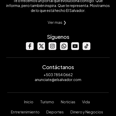
Te ofrecemos un portal que evoluciona contigo. Que
informa, pero también inspira. Que te representa. Mostramos
de lo que está hecho El Salvador.
Ver mas ❯
Síguenos
Contáctanos
+503 7854 0662
anunciate@elsalvador.com
Inicio
Turismo
Noticias
Vida
Entretenimiento
Deportes
Dinero y Negocios