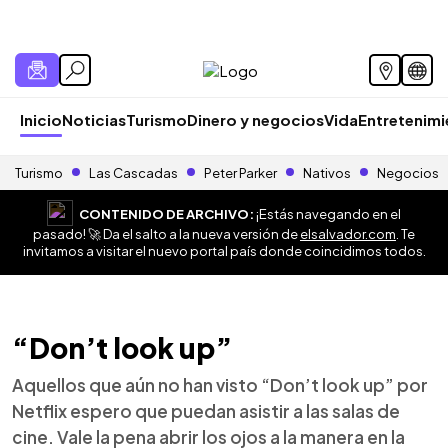
Inicio
Noticias
Turismo
Dinero y negocios
Vida
Entretenim
Turismo
Las Cascadas
Peter Parker
Nativos
Negocios
CONTENIDO DE ARCHIVO:
¡Estás navegando en el
pasado! 🚀 Da el salto a la nueva versión de
elsalvador.com
. Te
invitamos a visitar el nuevo portal país donde coincidimos todos.
“Don’t look up”
Aquellos que aún no han visto “Don’t look up” por
Netflix espero que puedan asistir a las salas de
cine. Vale la pena abrir los ojos a la manera en la