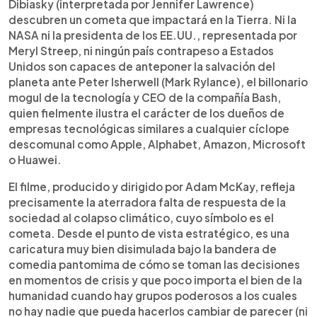
Dibiasky (interpretada por Jennifer Lawrence)
descubren un cometa que impactará en la Tierra. Ni la
NASA ni la presidenta de los EE.UU., representada por
Meryl Streep, ni ningún país contrapeso a Estados
Unidos son capaces de anteponer la salvación del
planeta ante Peter Isherwell (Mark Rylance), el billonario
mogul de la tecnología y CEO de la compañía Bash,
quien fielmente ilustra el carácter de los dueños de
empresas tecnológicas similares a cualquier cíclope
descomunal como Apple, Alphabet, Amazon, Microsoft
o Huawei.
El filme, producido y dirigido por Adam McKay, refleja
precisamente la aterradora falta de respuesta de la
sociedad al colapso climático, cuyo símbolo es el
cometa. Desde el punto de vista estratégico, es una
caricatura muy bien disimulada bajo la bandera de
comedia pantomima de cómo se toman las decisiones
en momentos de crisis y que poco importa el bien de la
humanidad cuando hay grupos poderosos a los cuales
no hay nadie que pueda hacerlos cambiar de parecer (ni