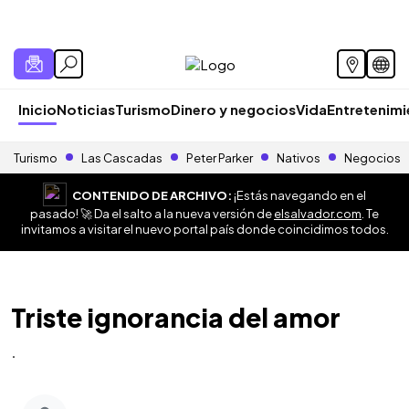
Inicio
Noticias
Turismo
Dinero y negocios
Vida
Entretenim
Turismo
Las Cascadas
Peter Parker
Nativos
Negocios
CONTENIDO DE ARCHIVO:
¡Estás navegando en el
pasado! 🚀 Da el salto a la nueva versión de
elsalvador.com
. Te
invitamos a visitar el nuevo portal país donde coincidimos todos.
Triste ignorancia del amor
.