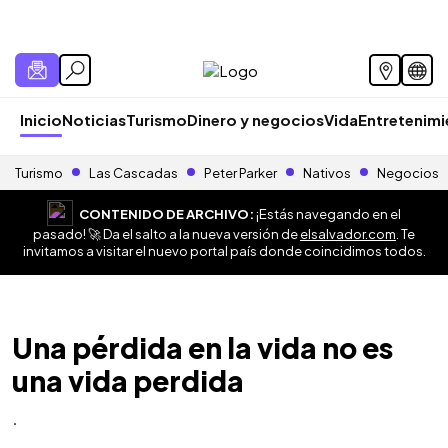
Inicio
Noticias
Turismo
Dinero y negocios
Vida
Entretenim
Turismo
Las Cascadas
Peter Parker
Nativos
Negocios
CONTENIDO DE ARCHIVO:
¡Estás navegando en el
pasado! 🚀 Da el salto a la nueva versión de
elsalvador.com
. Te
invitamos a visitar el nuevo portal país donde coincidimos todos.
Una pérdida en la vida no es
una vida perdida
.