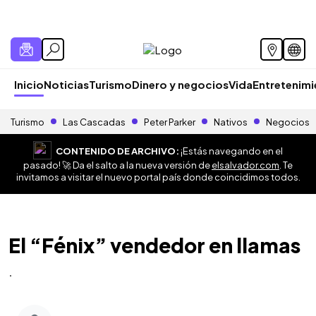
Inicio
Noticias
Turismo
Dinero y negocios
Vida
Entretenim
Turismo
Las Cascadas
Peter Parker
Nativos
Negocios
CONTENIDO DE ARCHIVO:
¡Estás navegando en el
pasado! 🚀 Da el salto a la nueva versión de
elsalvador.com
. Te
invitamos a visitar el nuevo portal país donde coincidimos todos.
El “Fénix” vendedor en llamas
.