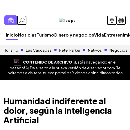
Inicio
Noticias
Turismo
Dinero y negocios
Vida
Entretenim
Turismo
Las Cascadas
Peter Parker
Nativos
Negocios
CONTENIDO DE ARCHIVO:
¡Estás navegando en el
pasado! 🚀 Da el salto a la nueva versión de
elsalvador.com
. Te
invitamos a visitar el nuevo portal país donde coincidimos todos.
Humanidad indiferente al
dolor, según la Inteligencia
Artificial