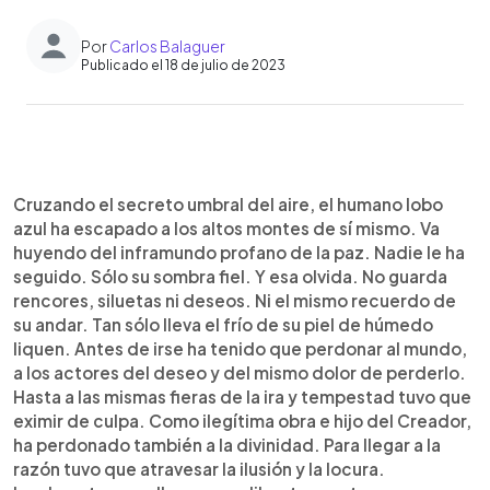
Por
Carlos Balaguer
Publicado el 18 de julio de 2023
0:00
►
Escuchar artículo
Cruzando el secreto umbral del aire, el humano lobo
azul ha escapado a los altos montes de sí mismo. Va
huyendo del inframundo profano de la paz. Nadie le ha
seguido. Sólo su sombra fiel. Y esa olvida. No guarda
rencores, siluetas ni deseos. Ni el mismo recuerdo de
su andar. Tan sólo lleva el frío de su piel de húmedo
liquen. Antes de irse ha tenido que perdonar al mundo,
a los actores del deseo y del mismo dolor de perderlo.
Hasta a las mismas fieras de la ira y tempestad tuvo que
eximir de culpa. Como ilegítima obra e hijo del Creador,
ha perdonado también a la divinidad. Para llegar a la
razón tuvo que atravesar la ilusión y la locura.