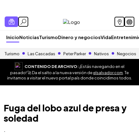
Inicio
Noticias
Turismo
Dinero y negocios
Vida
Entretenim
Turismo
Las Cascadas
Peter Parker
Nativos
Negocios
CONTENIDO DE ARCHIVO:
¡Estás navegando en el
pasado! 🚀 Da el salto a la nueva versión de
elsalvador.com
. Te
invitamos a visitar el nuevo portal país donde coincidimos todos.
Fuga del lobo azul de presa y
soledad
.