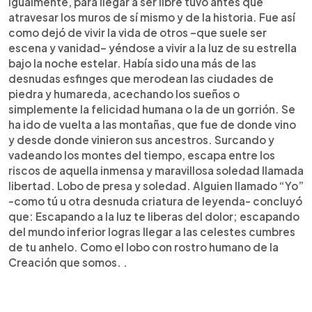
Igualmente, para llegar a ser libre tuvo antes que
atravesar los muros de sí mismo y de la historia. Fue así
como dejó de vivir la vida de otros –que suele ser
escena y vanidad– yéndose a vivir a la luz de su estrella
bajo la noche estelar. Había sido una más de las
desnudas esfinges que merodean las ciudades de
piedra y humareda, acechando los sueños o
simplemente la felicidad humana o la de un gorrión. Se
ha ido de vuelta a las montañas, que fue de donde vino
y desde donde vinieron sus ancestros. Surcando y
vadeando los montes del tiempo, escapa entre los
riscos de aquella inmensa y maravillosa soledad llamada
libertad. Lobo de presa y soledad. Alguien llamado “Yo”
-como tú u otra desnuda criatura de leyenda- concluyó
que: Escapando a la luz te liberas del dolor; escapando
del mundo inferior logras llegar a las celestes cumbres
de tu anhelo. Como el lobo con rostro humano de la
Creación que somos. .